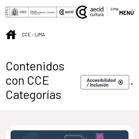
Saltar al contenido principal
MENÚ
INICIO
CCE - LIMA
Centro Cultural de L
Contenidos
con CCE
.
Accesibilidad
/ Inclusión
Categorías