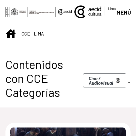
Saltar al contenido principal
MENÚ
INICIO
CCE - LIMA
Centro Cultural de L
Contenidos
con CCE
.
Cine /
Audiovisual
Categorías