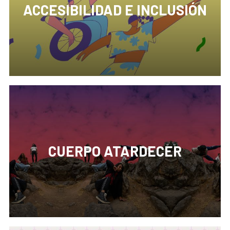
ACCESIBILIDAD E INCLUSIÓN
En Perú, más de tres millones de personas con
discapacidad no disfrutan de ninguna actividad
recreativa por no tener acceso a las ofertas del
ecosistema cultural.
CUERPO ATARDECER
El Programa Iberoamericano de Danza y
Performance Cuerpo Atardecer es un proyecto que
invita a artistas de esta disciplina, de diferentes
países de la región