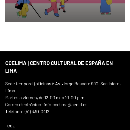
institucionales más abiertos, plurales y
experimentales a partir de prácticas educativas
atentas a sus relaciones con sus grupos sociales, su
entorno y territorio.
CCELIMA | CENTRO CULTURAL DE ESPAÑA EN
LIMA
Sede temporal (oficinas): Av. Jorge Basadre 990, San Isidro,
Lima
Martes a viernes, de 12:00 m. a 10:00 p.m.
Correo electrónico: info.ccelima@aecid.es
Teléfono: (51) 330-0412
CCE