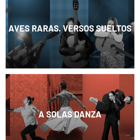
AVES RARAS. VERSOS SUELTOS
Es un ciclo mensual de conciertos en pequeño
formato con artistas emergentes de diversos
estilos musicales que tienen algo en común: están
haciendo algo distinto.
A SOLAS DANZA
Es un ciclo gestado en 2016 que busca estimular la
creación, producción y exhibición de la danza
peruana en todas sus formas de expresión; aunque