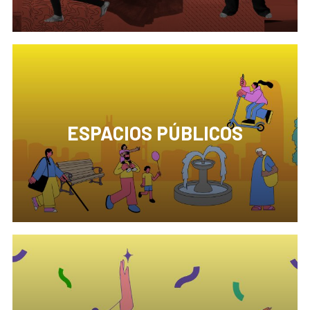
poniendo el acento en los lenguajes más actuales
del movimiento y menos atendidos.
ESPACIOS PÚBLICOS
Los espacios públicos son un componente
fundamental para la vida en comunidad y el
ejercicio de la ciudadanía. Como lugares de
encuentro, interacción social, diversidad y
expresión, estos constituyen terreno fértil donde
cultivar sociedades más inclusivas, democráticas y
saludables.