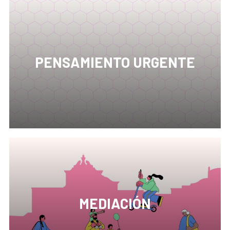
PENSAMIENTO URGENTE
El CCE en Lima está comprometido con los
Objetivos de Desarrollo Sostenible (ODS) que
pretenden una transformación global integradora
de las aspiraciones universales de progreso
humano, económico, social y ambiental acordadas
en la Asamblea General de Naciones Unidas en 2015.
MEDIACIÓN
En los últimos tiempos, los museos y centros
culturales están generando modelos