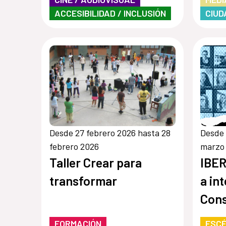
ACCESIBILIDAD / INCLUSIÓN
CIUD
Desde 27 febrero 2026 hasta 28
Desde 
febrero 2026
marzo
Taller Crear para
IBE
transformar
a in
Cons
Escé
FORMACIÓN
ESCÉ