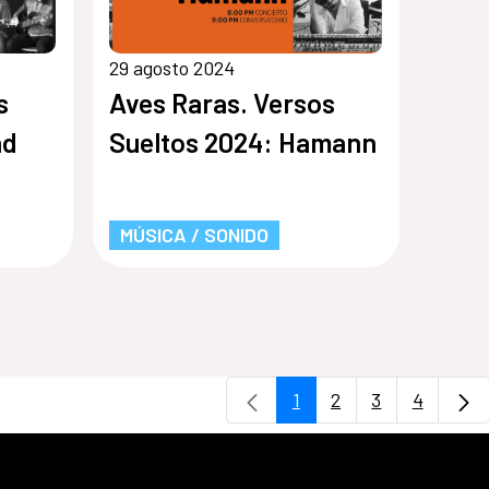
29 agosto 2024
s
Aves Raras. Versos
ad
Sueltos 2024: Hamann
MÚSICA / SONIDO
1
2
3
4
Página
Página
Página
Página