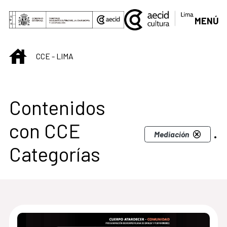
Saltar al contenido principal
MENÚ
INICIO
CCE - LIMA
Centro Cultural de L
Contenidos
con CCE
.
Mediación
Categorías