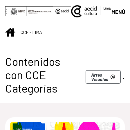
Saltar al contenido principal
MENÚ
INICIO
CCE - LIMA
Centro Cultural de L
Contenidos
con CCE
.
Artes
Visuales
Categorías