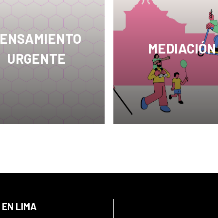
democráticas y saludabl
ENSAMIENTO
MEDIACIÓN
URGENTE
En los últimos tiempos, l
E en Lima está
museos y centros cultura
ometido con los
están generando modelo
vos de Desarrollo
institucionales más abier
nible (ODS) que
plurales y experimentale
nden una transformación
partir de prácticas educa
 integradora de las
atentas a sus relaciones
ciones universales de
sus grupos sociales, su
eso humano, económico,
entorno y territorio.
l y ambiental acordadas
 Asamblea General de
nes Unidas en 2015.
 EN LIMA