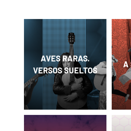
AVES RARAS.
A
VERSOS SUELTOS
Es un 
Es un ciclo mensual de
que bu
conciertos en pequeño formato
creaci
con artistas emergentes de
exhibi
diversos estilos musicales que
en to
tienen algo en común: están
expre
haciendo algo distinto.
acent
actua
menos