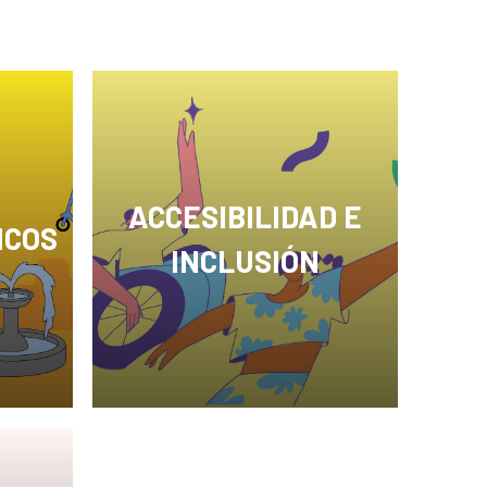
ACCESIBILIDAD E
ICOS
INCLUSIÓN
n un
En Perú, más de tres millones
 para
de personas con discapacidad
no disfrutan de ninguna
.
actividad recreativa por no
ro,
tener acceso a las ofertas del
idad y
ecosistema cultural.
uyen
var
s,