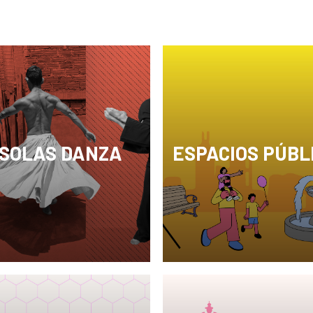
 SOLAS DANZA
ESPACIOS PÚBL
ciclo gestado en 2016
Los espacios públicos so
sca estimular la
componente fundamental
ón, producción y
la vida en comunidad y el
ción de la danza peruana
ejercicio de la ciudadanía
das sus formas de
Como lugares de encuent
sión; aunque poniendo el
interacción social, divers
o en los lenguajes más
expresión, estos constit
les del movimiento y
terreno fértil donde culti
 atendidos.
sociedades más inclusiva