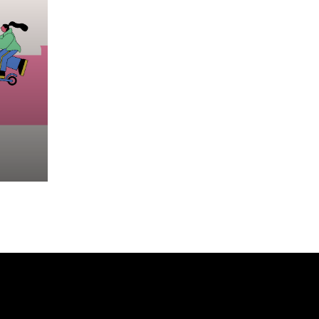
es.
os
les
s
tos,
s a
tivas
 con