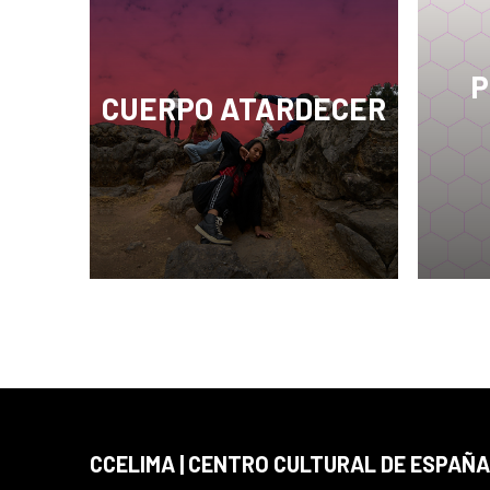
P
CUERPO ATARDECER
El Programa Iberoamericano de
El CC
Danza y Performance Cuerpo
compr
Atardecer es un proyecto que
Objeti
invita a artistas de esta
Soste
disciplina, de diferentes países
prete
de la región
global
aspira
progr
socia
en la
Nacio
CCELIMA | CENTRO CULTURAL DE ESPAÑA