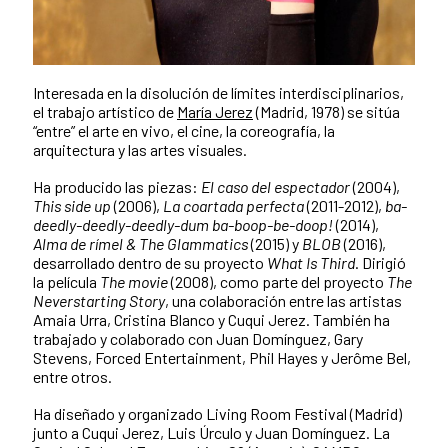
Interesada en la disolución de límites interdisciplinarios,
el trabajo artístico de
María Jerez
(Madrid, 1978) se sitúa
“entre” el arte en vivo, el cine, la coreografía, la
arquitectura y las artes visuales.
Ha producido las piezas:
El caso del espectador
(2004),
This side up
(2006),
La coartada perfecta
(2011-2012),
ba-
deedly-deedly-deedly-dum ba-boop-be-doop!
(2014),
Alma de rímel & The Glammatics
(2015) y
BLOB
(2016),
desarrollado dentro de su proyecto
What Is Third
. Dirigió
la película
The movie
(2008), como parte del proyecto
The
Neverstarting Story
, una colaboración entre las artistas
Amaia Urra, Cristina Blanco y Cuqui Jerez. También ha
trabajado y colaborado con Juan Domínguez, Gary
Stevens, Forced Entertainment, Phil Hayes y Jerôme Bel,
entre otros.
Ha diseñado y organizado Living Room Festival (Madrid)
junto a Cuqui Jerez, Luis Úrculo y Juan Domínguez. La