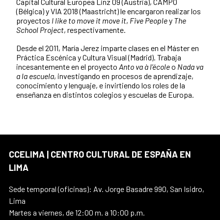
Capital Cultural Europea Linz 09 (Austria), CAMPO
(Bélgica) y VIA 2018 (Maastricht) le encargaron realizar los
proyectos
I like to move it move it
,
Five People
y
The
School Project
, respectivamente.
Desde el 2011, María Jerez imparte clases en el Máster en
Práctica Escénica y Cultura Visual (Madrid). Trabaja
incesantemente en el proyecto
Anto va à l’école
o
Nada va
a la escuela
, investigando en procesos de aprendizaje,
conocimiento y lenguaje, e invirtiendo los roles de la
enseñanza en distintos colegios y escuelas de Europa.
CCELIMA | CENTRO CULTURAL DE ESPAÑA EN
LIMA
Sede temporal (oficinas): Av. Jorge Basadre 990, San Isidro,
Lima
Martes a viernes, de 12:00 m. a 10:00 p.m.