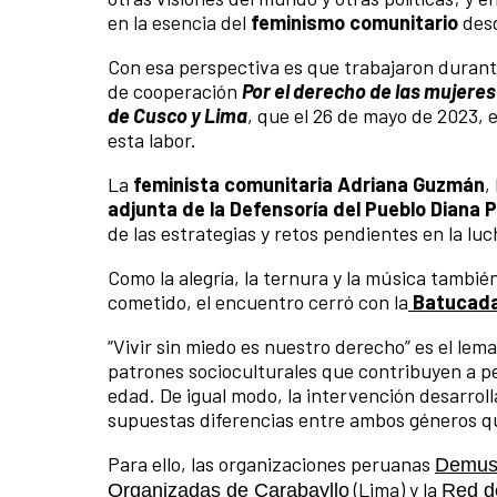
en la esencia del
feminismo comunitario
desd
Con esa perspectiva es que trabajaron durante
de cooperación
Por el derecho de las mujeres
de Cusco y Lima
, que el 26 de mayo de 2023, 
esta labor.
La
feminista comunitaria Adriana Guzmán
,
adjunta de la Defensoría del Pueblo Diana P
de las estrategias y retos pendientes en la luc
Como la alegría, la ternura y la música tambié
cometido, el encuentro cerró con la
Batucad
“Vivir sin miedo es nuestro derecho” es el le
patrones socioculturales que contribuyen a p
edad. De igual modo, la intervención desarrol
supuestas diferencias entre ambos géneros que
Para ello, las organizaciones peruanas
Demu
(Lima) y la
Organizadas de Carabayllo
Red d