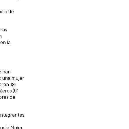
ñola de
tras
n
en la
e han
s una mujer
aron 191
jeres (91
tores de
 Integrantes
encia Mujer