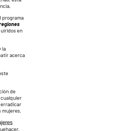
ncia.
el programa
 regiones
quiridos en
 la
atir acerca
este
ción de
 cualquier
 erradicar
s mujeres.
jeres
quehacer,