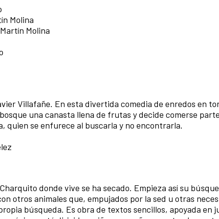
o
tín Molina
 Martín Molina
o
vier Villafañe. En esta divertida comedia de enredos en tor
 bosque una canasta llena de frutas y decide comerse parte
, quien se enfurece al buscarla y no encontrarla.
élez
l Charquito donde vive se ha secado. Empieza así su búsqu
 con otros animales que, empujados por la sed u otras nece
propia búsqueda. Es obra de textos sencillos, apoyada en j