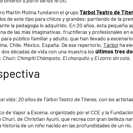
 anterior a partir de las 16:00.
itero Martín Molina fundaron el grupo
Tárbol Teatro de Títe
los de este tipo para chicos y grandes; partiendo de la pre
ante la pedagogía lo adquirido. En 20 años, esta pequeña 
na de las más imaginativas, fructíferas y profesionales en e
para público familiar y adulto, que han llevado a escenarios
ina, Chile, México, España. De ese repertorio,
Tárbol
ha ele
s dos décadas de vida con una muestra los
últimos tres d
E:
Churi
;
Chímpiti Chámpata
,
El charquito
y
El zorro sin cola
.
spectiva
dar vida: 20 años de Tárbol Teatro de Títeres
, con los artistas
o de Vapor a Escena, organizado por el CCE y la Fundació
o Churi, de Christian Ayuni, que recrea con gran belleza nar
a historia de un niño nacido en las profundidades de un río