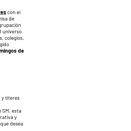
res
con el
misa de
agrupación
l universo
, colegios,
gido
omingos de
 y títeres
n SM, esta
rativa y
, que desea