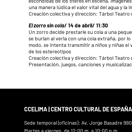
escondidas de los títeres en escena, imágenes
una manera lúdica el valor vital del agua y la 
Creación colectiva y dirección: Tárbol Teatro 
El zorro sin cola
/ 14 de abril/ 11:30
Un zorro decide prestarle su cola a una peque
se burlan al verla con una cola extraña, por 
modo, se intenta transmitir a niños y niñas el 
de los estereotipos
Creación colectiva y dirección: Tárbol Teatro 
Presentación, juegos, canciones y musicalizac
CCELIMA | CENTRO CULTURAL DE ESPAÑA
Sede temporal (oficinas): Av. Jorge Basadre 990
Martes a viernes, de 12:00 m. a 10:00 p.m.