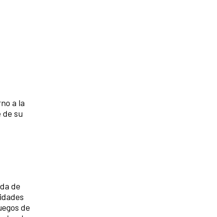
no a la
 de su
eda de
sidades
uegos de