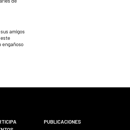
arles de
, sus amigos
 este
lo engañoso
RTICIPA
PUBLICACIONES
ENTOS