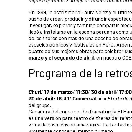
Ingreso gratuito. Entrega de boletos desde el día
En 1999, la actriz María Laura Vélez y el titir
sueño de crear, producir y difundir espectácu
investigar, explorar y también compartir medi
llegó a instalarse en la escena peruana como u
de los títeres con más de una docena de obras 
espacios públicos y festivales en Perú, Argent
cuatro de sus mejores obras para celebrar su
marzo
y el segundo de abril
, en nuestro CC
Programa de la retro
Churi
/
17 de marzo
/
11:30
/
30 de abril
/
17:00
30 de abril
/
18:30
/
Conversatorio
El arte de 
del grupo.
Ganadora del concurso de dramaturgia El Barc
es una versión para teatro de títeres del relat
visual la cosmovisión amazónica. La fantástic
vivamente conocer el mundo humano.