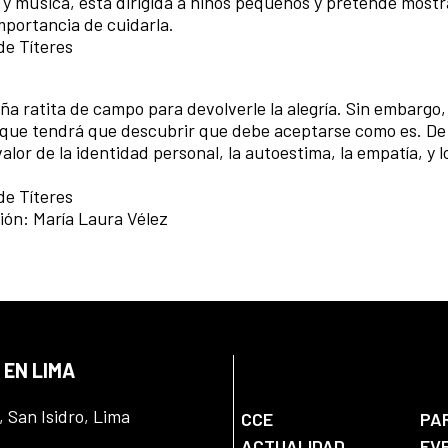
 y música, está dirigida a niños pequeños y pretende mostr
importancia de cuidarla.
de Títeres
ña ratita de campo para devolverle la alegría. Sin embargo
lo que tendrá que descubrir que debe aceptarse como es. De
valor de la identidad personal, la autoestima, la empatía, y 
de Títeres
ión: María Laura Vélez
 EN LIMA
, San Isidro, Lima
CCE
PA
ACTUALIDAD
EV