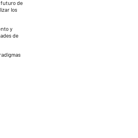
 futuro de
izar los
ento y
dades de
aradigmas