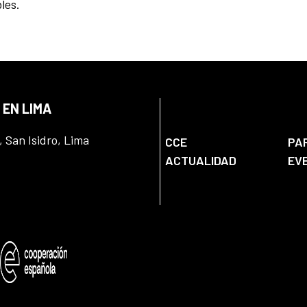
les.
 EN LIMA
, San Isidro, Lima
CCE
PA
ACTUALIDAD
EV