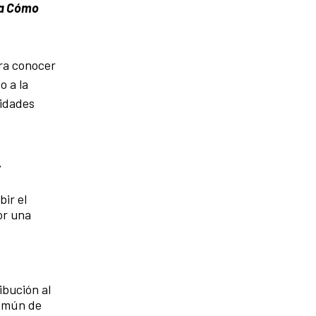
ma Cómo
ra conocer
o a la
ridades
y
bir el
or una
ibución al
común de