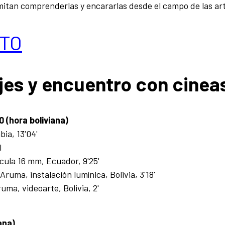
itan comprenderlas y encararlas desde el campo de las art
TO
jes y encuentro con cinea
 (hora boliviana)
bia, 13'04'
l
lícula 16 mm, Ecuador, 9'25'
ruma, instalación lumínica, Bolivia, 3'18'
ma, videoarte, Bolivia, 2'
ana)