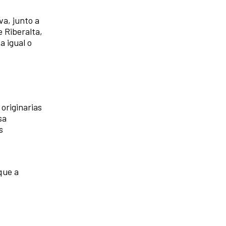
va, junto a
e Riberalta,
a igual o
 originarias
sa
s
que a