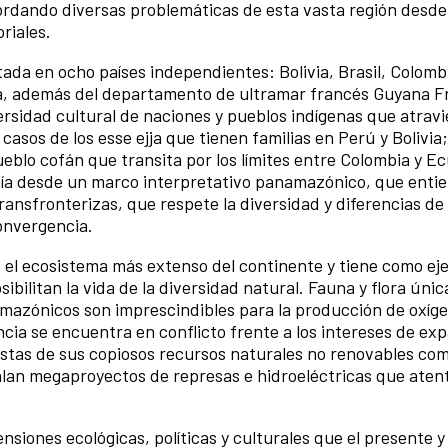
ordando diversas problemáticas de esta vasta región desde
oriales.
da en ocho países independientes: Bolivia, Brasil, Colomb
a, además del departamento de ultramar francés Guyana F
ersidad cultural de naciones y pueblos indígenas que atravi
casos de los esse ejja que tienen familias en Perú y Bolivia
eblo cofán que transita por los límites entre Colombia y E
ía desde un marco interpretativo panamazónico, que entie
ransfronterizas, que respete la diversidad y diferencias de
onvergencia.
el ecosistema más extenso del continente y tiene como eje
sibilitan la vida de la diversidad natural. Fauna y flora únic
amazónicos son imprescindibles para la producción de oxíg
ncia se encuentra en conflicto frente a los intereses de ex
ivistas de sus copiosos recursos naturales no renovables com
stalan megaproyectos de represas e hidroeléctricas que ate
nsiones ecológicas, políticas y culturales que el presente y