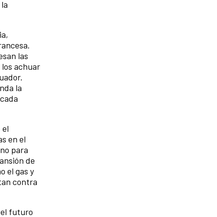
 la
ia,
rancesa.
esan las
; los achuar
cuador.
nda la
 cada
 el
as en el
eno para
pansión de
o el gas y
ntan contra
 el futuro