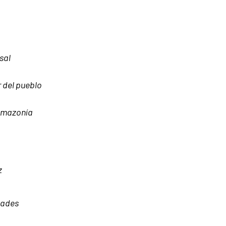
sal
 del pueblo
 Amazonía
z
dades