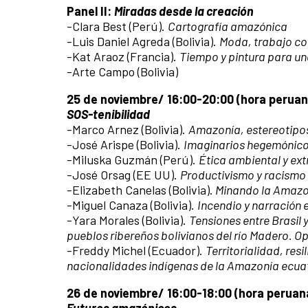
Panel II:
Miradas desde la creación
-Clara Best (Perú).
Cartografía amazónica
-Luis Daniel Agreda (Bolivia).
Moda, trabajo col
-Kat Araoz (Francia).
Tiempo y pintura para u
-Arte Campo (Bolivia)
25 de noviembre/ 16:00-20:00 (hora peruana
SOS-tenibilidad
-Marco Arnez (Bolivia).
Amazonía, estereotipos 
-José Arispe (Bolivia).
Imaginarios hegemónico
-Miluska Guzmán (Perú).
Ética ambiental y ex
-José Orsag (EE UU).
Productivismo y racismo 
-Elizabeth Canelas (Bolivia).
Minando la Amazo
-Miguel Canaza (Bolivia).
Incendio y narración 
-Yara Morales (Bolivia).
Tensiones entre Brasil 
pueblos ribereños bolivianos del río Madero. 
-Freddy Michel (Ecuador).
Territorialidad, res
nacionalidades indígenas de la Amazonía ecua
26 de noviembre/ 16:00-18:00 (hora peruana
Futuros amazónicos