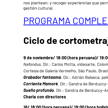
nos plantean; y recoger experiencias que perm
gestión cultural.
PROGRAMA COMPLE
Ciclo de cortometra
9 de noviembre/ 18:00 (hora peruana)/ 19:00
Nefandus
. Dir.: Carlos Motta, videoarte, Colom
Cortesía de Galería Vermelho, São Paulo, Brasi
Grabador fantasma
. Dir.: Adrián Balseca, pe
Corriente Mamoré
.
Dir.: Sandra de Berduccy-A
Sueño profundo
.
Dir.: Sandra de Berduccy-Aru
Charla con directores
16/ 18:00 (hora peruana)/ 19:00 (hora bolivi