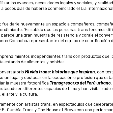
ilizar los avances, necesidades legales y sociales, y realida
 a pocos días de haberse conmemorado el Día Internacional
est fue darle nuevamente un espacio a compañeros, compañ
ndimiento. 'Es sabido que las personas trans tenemos dif
e parece una gran muestra de resistencia y coraje el conver
Gianna Camacho, representante del equipo de coordinación 
 emprendimientos independientes trans con productos que 
sta estands de alimentos y bebidas.
conversatorio
Mi vida trans: historias que inspiran
, con tes
rse un lugar y destacar en la ocupación o profesión que est
iar la muestra fotográfica
Transgresorxs del Perú urbano
,
stacado en diferentes espacios de Lima y han visibilizado 
el arte y la cultura.
ramente con artistas trans, en espectáculos que celebraron
 EME, Cumbia Trans y The House of Brava con una performa