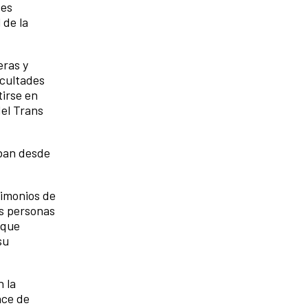
des
 de la
eras y
icultades
tirse en
del Trans
iban desde
timonios de
as personas
 que
su
 la
nce de