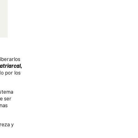
iberarlos
atriarcal
,
o por los
istema
e ser
anas
reza y