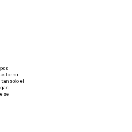
rpos
rastorno
tan solo el
egan
e se