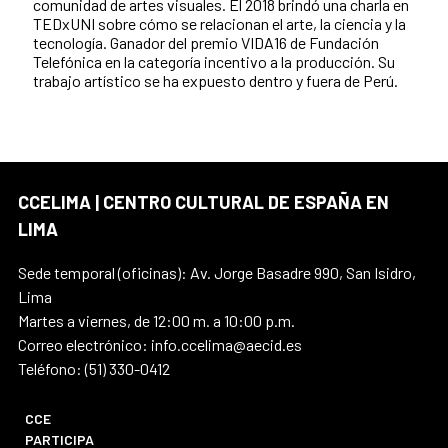
comunidad de artes visuales. El 2018 brindó una charla en
TEDxUNI sobre cómo se relacionan el arte, la ciencia y la
tecnología. Ganador del premio VIDA16 de Fundación
Telefónica en la categoría incentivo a la producción. Su
trabajo artístico se ha expuesto dentro y fuera de Perú.
CCELIMA | CENTRO CULTURAL DE ESPAÑA EN
LIMA
Sede temporal (oficinas): Av. Jorge Basadre 990, San Isidro,
Lima
Martes a viernes, de 12:00 m. a 10:00 p.m.
Correo electrónico: info.ccelima@aecid.es
Teléfono: (51) 330-0412
CCE
PARTICIPA