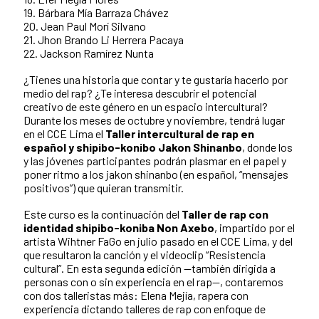
19. Bárbara Mía Barraza Chávez
20. Jean Paul Morí Silvano
21. Jhon Brando Li Herrera Pacaya
22. Jackson Ramírez Nunta
¿Tienes una historia que contar y te gustaría hacerlo por
medio del rap? ¿Te interesa descubrir el potencial
creativo de este género en un espacio intercultural?
Durante los meses de octubre y noviembre, tendrá lugar
en el CCE Lima el
Taller intercultural de rap en
español y shipibo-konibo Jakon Shinanbo
, donde los
y las jóvenes participantes podrán plasmar en el papel y
poner ritmo a los jakon shinanbo (en español, “mensajes
positivos”) que quieran transmitir.
Este curso es la continuación del
Taller de rap con
identidad shipibo-koniba Non Axebo
, impartido por el
artista Wihtner FaGo en julio pasado en el CCE Lima, y del
que resultaron la canción y el videoclip “Resistencia
cultural”. En esta segunda edición —también dirigida a
personas con o sin experiencia en el rap—, contaremos
con dos talleristas más: Elena Mejía, rapera con
experiencia dictando talleres de rap con enfoque de