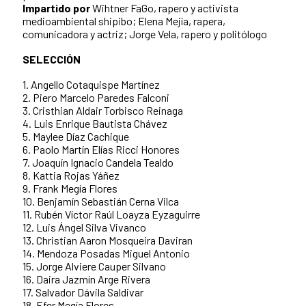
Impartido por
Wihtner FaGo, rapero y activista
medioambiental shipibo; Elena Mejía, rapera,
comunicadora y actriz; Jorge Vela, rapero y politólogo
SELECCIÓN
1. Angello Cotaquispe Martínez
2. Piero Marcelo Paredes Falconi
3. Cristhian Aldair Torbisco Reinaga
4. Luis Enrique Bautista Chávez
5. Maylee Díaz Cachique
6. Paolo Martín Elías Ricci Honores
7. Joaquín Ignacio Candela Tealdo
8. Kattia Rojas Yáñez
9. Frank Megía Flores
10. Benjamín Sebastián Cerna Vilca
11. Rubén Víctor Raúl Loayza Eyzaguirre
12. Luis Ángel Silva Vivanco
13. Christian Aaron Mosqueira Daviran
14. Mendoza Posadas Miguel Antonio
15. Jorge Alviere Cauper Silvano
16. Daira Jazmín Arge Rivera
17. Salvador Dávila Saldivar
18. Efer Megía Flores