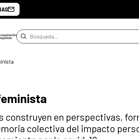
IAS
Barra de búsqueda
inista
feminista
as construyen en perspectivas, fo
moria colectiva del impacto perso