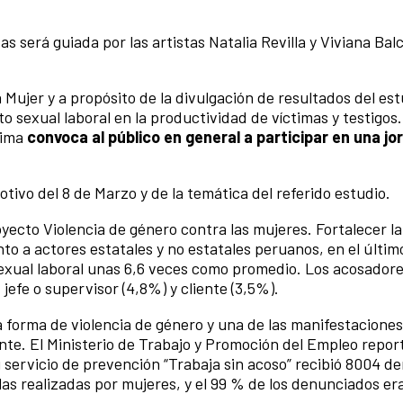
s será guiada por las artistas Natalia Revilla y Viviana Bal
 Mujer y a propósito de la divulgación de resultados del est
o sexual laboral en la productividad de víctimas y testigos. 
Lima
convoca al público en general a participar en una j
otivo del 8 de Marzo y de la temática del referido estudio.
yecto Violencia de género contra las mujeres. Fortalecer la
nto a actores estatales y no estatales peruanos, en el últim
exual laboral unas 6,6 veces como promedio. Los acosador
efe o supervisor (4,8%) y cliente (3,5%).
a forma de violencia de género y una de las manifestaciones
te. El Ministerio de Trabajo y Promoción del Empleo repor
 servicio de prevención “Trabaja sin acoso” recibió 8004 d
las realizadas por mujeres, y el 99 % de los denunciados er