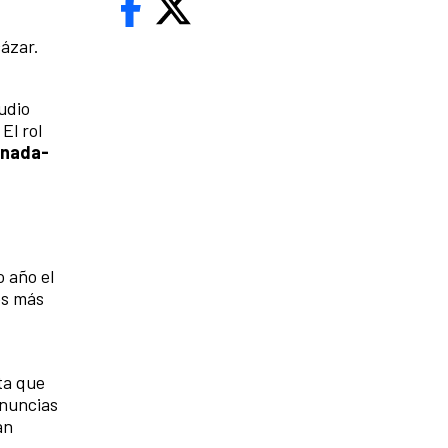
cázar.
udio
El rol
ornada-
o año el
es más
ta que
enuncias
an