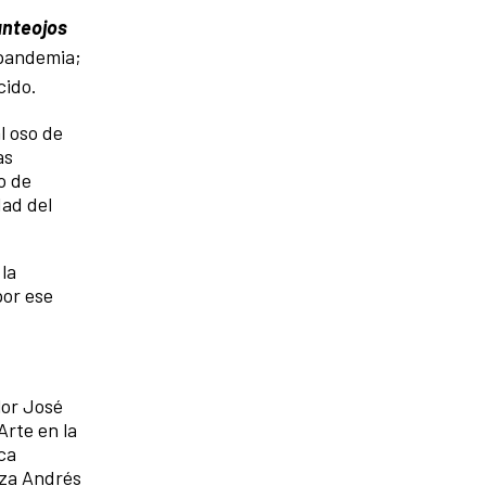
anteojos
 pandemia;
cido.
l oso de
as
o de
dad del
la
por ese
lor José
Arte en la
ca
nza Andrés