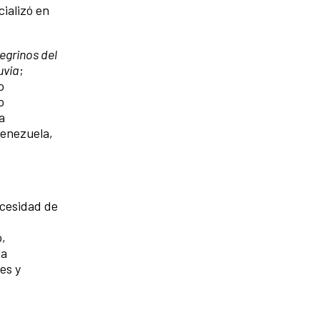
ializó en
egrinos del
luvia
;
o
o
a
Venezuela,
ecesidad de
o,
la
es y