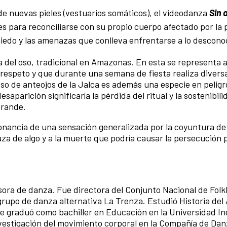
 de nuevas pieles (vestuarios somáticos), el videodanza
Sin 
es para reconciliarse con su propio cuerpo afectado por la
miedo y las amenazas que conlleva enfrentarse a lo descono
a del oso, tradicional en Amazonas. En esta se representa a
y respeto y que durante una semana de fiesta realiza divers
oso de anteojos de la Jalca es además una especie en peligr
saparición significaría la pérdida del ritual y la sostenibili
Grande.
onancia de una sensación generalizada por la coyuntura de 
za de algo y a la muerte que podría causar la persecución 
esora de danza. Fue directora del Conjunto Nacional de Folk
grupo de danza alternativa La Trenza. Estudió Historia del 
e graduó como bachiller en Educación en la Universidad In
investigación del movimiento corporal en la Compañía de Da