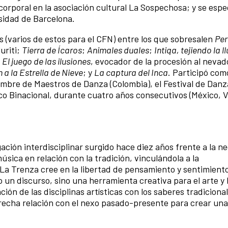
rporal en la asociación cultural La Sospechosa; y se espec
sidad de Barcelona.
 (varios de estos para el CFN) entre los que sobresalen
Per
luriti;
Tierra de Ícaros
;
Animales duales
;
Intiqa, tejiendo la l
;
El juego de las ilusiones
, evocador de la procesión al nevad
 a la Estrella de Nieve
; y
La captura del Inca
. Participó com
mbre de Maestros de Danza (Colombia), el Festival de Danz
co Binacional, durante cuatro años consecutivos (México, 
ación interdisciplinar surgido hace diez años frente a la n
úsica en relación con la tradición, vinculándola a la
a Trenza cree en la libertad de pensamiento y sentimient
 un discurso, sino una herramienta creativa para el arte y 
ción de las disciplinas artísticas con los saberes tradicional
echa relación con el nexo pasado-presente para crear una