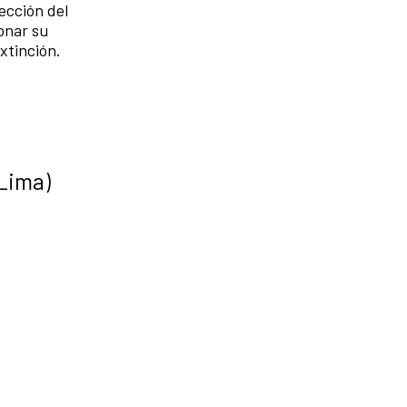
yección del
ionar su
xtinción.
(Lima)