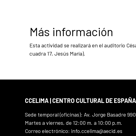
Más información
Esta actividad se realizará en el auditorio Cés
cuadra 17, Jesús María).
CCELIMA | CENTRO CULTURAL DE ESPAÑA
Sede temporal (oficinas): Av. Jorge Basadre 990
Martes a viernes, de 12:00 m. a 10:00 p.m.
Correo electrónico: info.ccelima@aecid.es