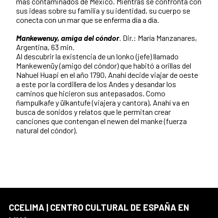
más contaminados de México. Mientras se confronta con
sus ideas sobre su familia y su identidad, su cuerpo se
conecta con un mar que se enferma día a día.
Mankewenuy, amiga del cóndor
.
Dir.: María Manzanares,
Argentina, 63 min.
Al descubrir la existencia de un lonko (jefe) llamado
Mankewenüy (amigo del cóndor) que habitó a orillas del
Nahuel Huapi en el año 1790, Anahí decide viajar de oeste
a este por la cordillera de los Andes y desandar los
caminos que hicieron sus antepasados. Como
ñampulkafe y ülkantufe (viajera y cantora), Anahí va en
busca de sonidos y relatos que le permitan crear
canciones que contengan el newen del manke (fuerza
natural del cóndor).
CCELIMA | CENTRO CULTURAL DE ESPAÑA EN