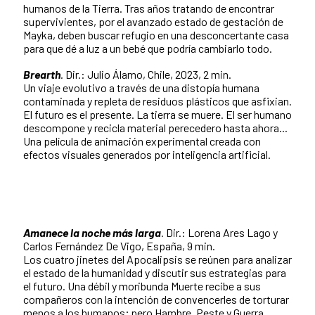
humanos de la Tierra. Tras años tratando de encontrar
supervivientes, por el avanzado estado de gestación de
Mayka, deben buscar refugio en una desconcertante casa
para que dé a luz a un bebé que podría cambiarlo todo.
Brearth
.
Dir.: Julio Álamo, Chile, 2023, 2 min.
Un viaje evolutivo a través de una distopía humana
contaminada y repleta de residuos plásticos que asfixian.
El futuro es el presente. La tierra se muere. El ser humano
descompone y recicla material perecedero hasta ahora...
Una película de animación experimental creada con
efectos visuales generados por inteligencia artificial.
Amanece la noche más larga
.
Dir.: Lorena Ares Lago y
Carlos Fernández De Vigo, España, 9 min.
Los cuatro jinetes del Apocalipsis se reúnen para analizar
el estado de la humanidad y discutir sus estrategias para
el futuro. Una débil y moribunda Muerte recibe a sus
compañeros con la intención de convencerles de torturar
menos a los humanos; pero Hambre, Peste y Guerra