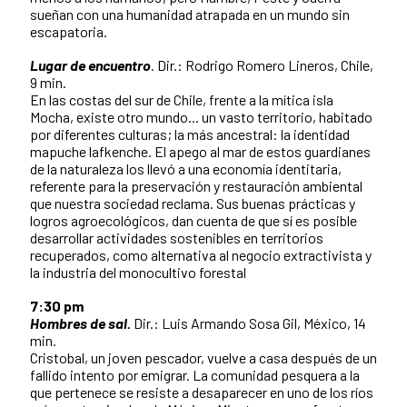
sueñan con una humanidad atrapada en un mundo sin
escapatoria.
Lugar de encuentro
.
Dir.: Rodrigo Romero Lineros, Chile,
9 min.
En las costas del sur de Chile, frente a la mítica isla
Mocha, existe otro mundo... un vasto territorio, habitado
por diferentes culturas; la más ancestral: la identidad
mapuche lafkenche. El apego al mar de estos guardianes
de la naturaleza los llevó a una economía identitaria,
referente para la preservación y restauración ambiental
que nuestra sociedad reclama. Sus buenas prácticas y
logros agroecológicos, dan cuenta de que sí es posible
desarrollar actividades sostenibles en territorios
recuperados, como alternativa al negocio extractivista y
la industria del monocultivo forestal
7:30 pm
Hombres de sal.
Dir.: Luis Armando Sosa Gil, México, 14
min.
Cristobal, un joven pescador, vuelve a casa después de un
fallido intento por emigrar. La comunidad pesquera a la
que pertenece se resiste a desaparecer en uno de los ríos