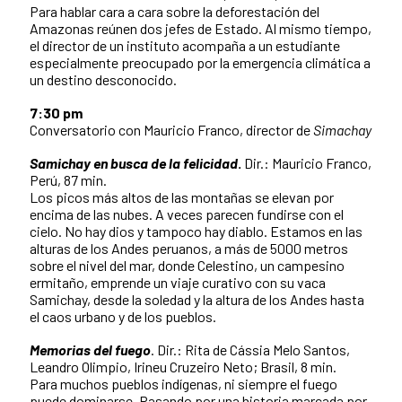
Para hablar cara a cara sobre la deforestación del
Amazonas reúnen dos jefes de Estado. Al mismo tiempo,
el director de un instituto acompaña a un estudiante
especialmente preocupado por la emergencia climática a
un destino desconocido.
7:30 pm
Conversatorio con Mauricio Franco, director de
Simachay
Samichay en busca de la felicidad
.
Dir.: Mauricio Franco,
Perú, 87 min.
Los picos más altos de las montañas se elevan por
encima de las nubes. A veces parecen fundirse con el
cielo. No hay dios y tampoco hay diablo. Estamos en las
alturas de los Andes peruanos, a más de 5000 metros
sobre el nivel del mar, donde Celestino, un campesino
ermitaño, emprende un viaje curativo con su vaca
Samichay, desde la soledad y la altura de los Andes hasta
el caos urbano y de los pueblos.
Memorias del fuego
. Dir.: Rita de Cássia Melo Santos,
Leandro Olimpio, Irineu Cruzeiro Neto; Brasil, 8 min.
Para muchos pueblos indígenas, ni siempre el fuego
puede dominarse. Pasando por una historia marcada por