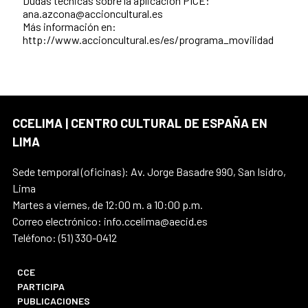
Dudas técnicas sobre la aplicación PICE:
ana.azcona@accioncultural.es
Más información en:
http://www.accioncultural.es/es/programa_movilidad
CCELIMA | CENTRO CULTURAL DE ESPAÑA EN
LIMA
Sede temporal (oficinas): Av. Jorge Basadre 990, San Isidro,
Lima
Martes a viernes, de 12:00 m. a 10:00 p.m.
Correo electrónico: info.ccelima@aecid.es
Teléfono: (51) 330-0412
CCE
PARTICIPA
PUBLICACIONES