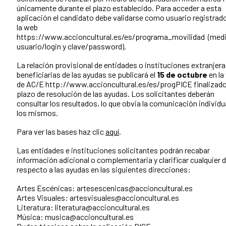
únicamente durante el plazo establecido. Para acceder a esta
aplicación el candidato debe validarse como usuario registrad
la web
https://www.accioncultural.es/es/programa_movilidad (med
usuario/login y clave/password).
La relación provisional de entidades o instituciones extranjer
beneficiarias de las ayudas se publicará el
15 de octubre
en la
de AC/E http://www.accioncultural.es/es/progPICE finalizado
plazo de resolución de las ayudas. Los solicitantes deberán
consultar los resultados, lo que obvia la comunicación individu
los mismos.
Para ver las bases haz clic
aquí
.
Las entidades e instituciones solicitantes podrán recabar
información adicional o complementaria y clarificar cualquier 
respecto a las ayudas en las siguientes direcciones:
Artes Escénicas: artesescenicas@accioncultural.es
Artes Visuales: artesvisuales@accioncultural.es
Literatura: literatura@accioncultural.es
Música: musica@accioncultural.es