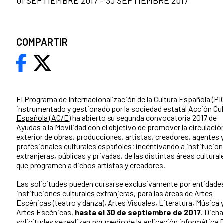
01 SEPTIEMBRE 2017 - 30 SEPTIEMBRE 2017
COMPARTIR
El
Programa de Internacionalización de la Cultura Española (PI
instrumentado y gestionado por la sociedad estatal
Acción Cul
Española (AC/E)
ha abierto su segunda convocatoria 2017 de
Ayudas a la Movilidad con el objetivo de promover la circulació
exterior de obras, producciones, artistas, creadores, agentes 
profesionales culturales españoles; incentivando a institucio
extranjeras, públicas y privadas, de las distintas áreas cultural
que programen a dichos artistas y creadores.
Las solicitudes pueden cursarse exclusivamente por entidade
instituciones culturales extranjeras, para las áreas de Artes
Escénicas (teatro y danza), Artes Visuales, Literatura, Música 
Artes Escénicas,
hasta el 30 de septiembre de 2017
. Dich
solicitudes se realizan por medio de la aplicación informática 