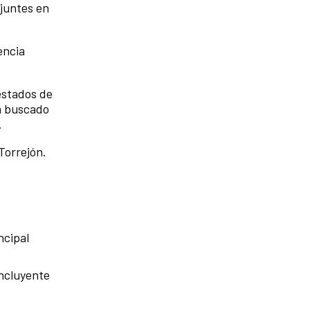
 juntes en
encia
estados de
ha buscado
.
Torrejón.
ncipal
incluyente