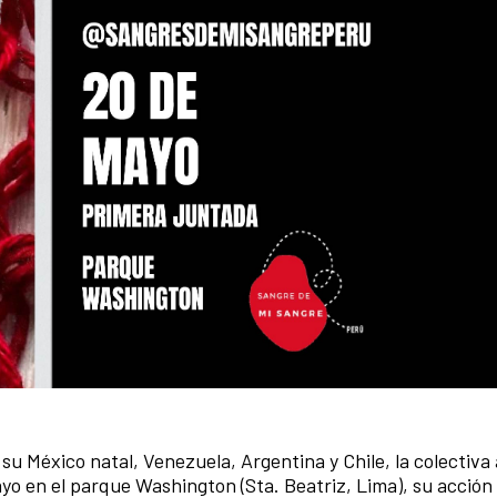
u México natal, Venezuela, Argentina y Chile, la colectiva 
yo en el parque Washington (Sta. Beatriz, Lima), su acción