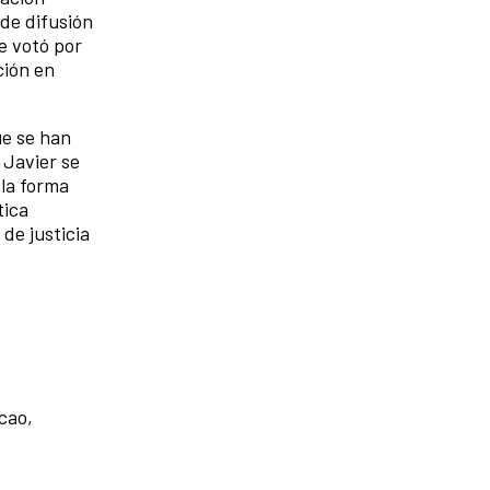
de difusión
ue votó por
ción en
ue se han
 Javier se
 la forma
tica
de justicia
icao,