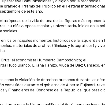
 Hiperactiva Comunicaciones y dirigido por la reconocida
se granjeó el Premio del Público en el Festival Internaciona
 septiembre de este año.
ntas épocas de la vida de una de las figuras más representa
: su niñez, época escolar y universitaria, inicios en la polí
a sociales.
l en los principales momentos históricos de la izquierda en
onios, materiales de archivo (fílmicos y fotográficos) y viv
cha.
o Cruz; el economista Humberto Campodónico; el
ierda Hugo Blanco; Liliana Panizo, viuda de Diez Canseco, e
os como la violación de derechos humanos durante las déc
ción cometidos durante el gobierno de Alberto Fujimori, rev
os y Financieros del Congreso de la República, que presidi
ortante para la historia política del Perú, con una investi