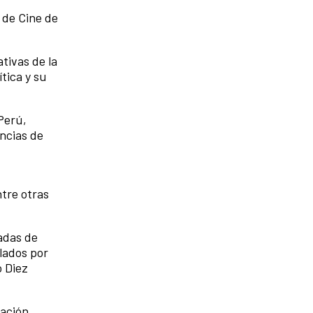
l de Cine de
tivas de la
tica y su
 Perú,
encias de
ntre otras
adas de
elados por
ó Diez
gación