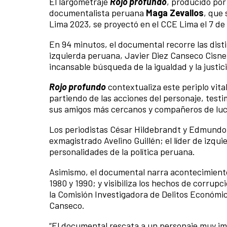
El largometraje
Rojo profundo
, producido por
documentalista peruana
Maga Zevallos
, que 
Lima 2023, se proyectó en el CCE Lima el 7 de
En 94 minutos, el documental recorre las disti
izquierda peruana, Javier Diez Canseco Cisneros
incansable búsqueda de la igualdad y la justici
Rojo profundo
contextualiza este periplo vita
partiendo de las acciones del personaje, testim
sus amigos más cercanos y compañeros de lu
Los periodistas César Hildebrandt y Edmund
exmagistrado Avelino Guillén; el líder de izqu
personalidades de la política peruana.
Asimismo, el documental narra acontecimient
1980 y 1990; y visibiliza los hechos de corrup
la Comisión Investigadora de Delitos Económic
Canseco.
“El documental rescata a un personaje muy imp