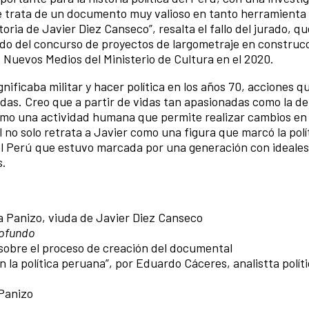
e trata de un documento muy valioso en tanto herramienta 
storia de Javier Diez Canseco”, resalta el fallo del jurado, q
do del concurso de proyectos de largometraje en construc
os Nuevos Medios del Ministerio de Cultura en el 2020.
nificaba militar y hacer política en los años 70, acciones q
as. Creo que a partir de vidas tan apasionadas como la de
ca como una actividad humana que permite realizar cambios en
o solo retrata a Javier como una figura que marcó la polí
el Perú que estuvo marcada por una generación con ideales 
s.
a Panizo, viuda de Javier Diez Canseco
rofundo
 sobre el proceso de creación del documental
n la política peruana”, por Eduardo Cáceres, analistta polít
 Panizo