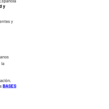
 Española
d y
ientes y
canos
 la
ración,
BASES
as