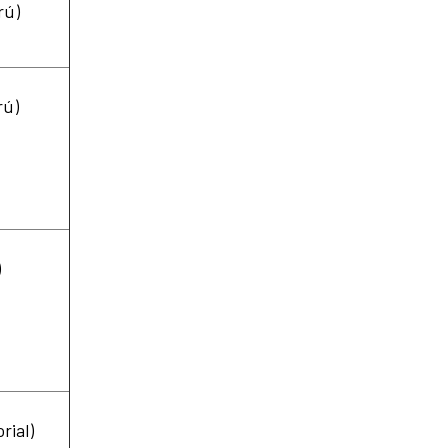
rú)
rú)
)
rial)