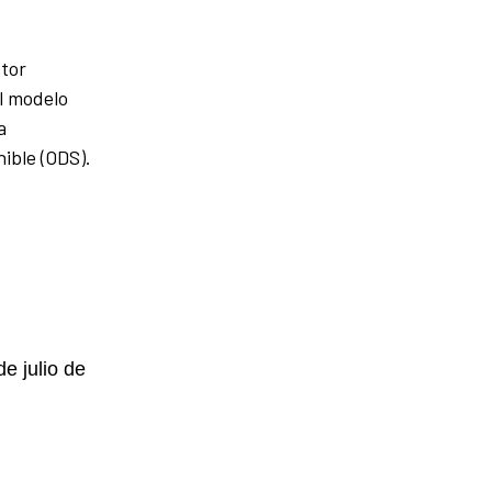
ctor
el modelo
a
ible (ODS).
e julio de