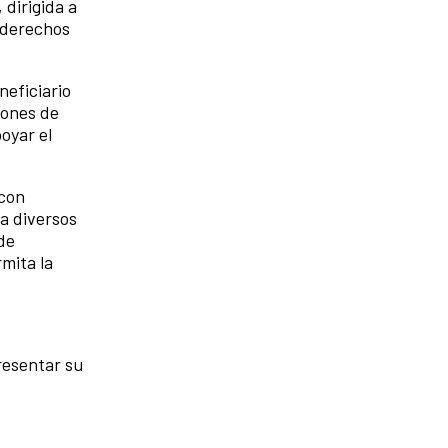
, dirigida a
s derechos
neficiario
iones de
oyar el
 con
a diversos
de
mita la
resentar su