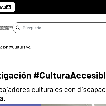
IAS
Barra de búsqueda
Residencia de investigación #CulturaAccesible
tigación #CulturaAccesib
abajadores culturales con discapa
a.