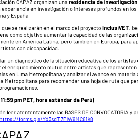
ociación CAPAZ organizan una
residencia de investigación
 experiencia en investigación o intereses profundos en lo
ina y España.
s que se realizarán en el marco del proyecto
InclusiVET
, be
ene como objetivo aumentar la capacidad de las organizac
lmente en América Latina, pero también en Europa, para ap
 artistas con discapacidad.
ar un diagnóstico de la situación educativa de los artistas
r el enriquecimiento mutuo entre artistas que representen 
ales en Lima Metropolitana y analizar el avance en materia 
ima Metropolitana para recomendar una hoja de ruta que per
s programaciones.
 (11:59 pm PET, hora estándar de Perú)
berán leer atententamente las BASES DE CONVOCATORIA y p
https://forms.gle/Yd5sdT7PiW8MC81k8
 CAPAZ