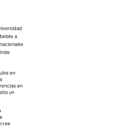
niversidad
 bebés a
 nacionales
dinde
ulos en
a
rencias en
sita un
á
je
 cree