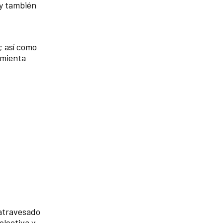
 y también
; así como
amienta
 atravesado
olectiva y