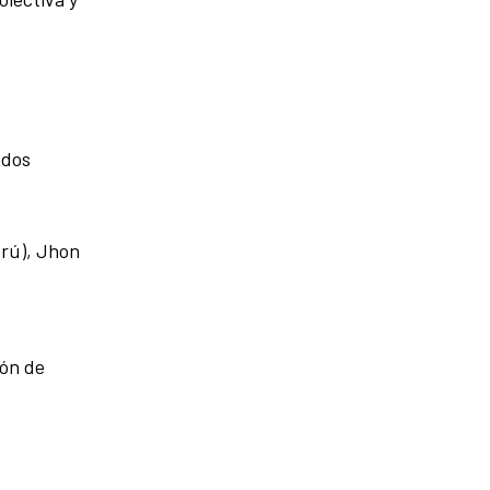
ndos
erú), Jhon
ión de