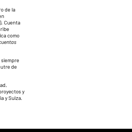
o de la
en
), Cuenta
aribe
mica como
 cuentas
, siempre
nutre de
dad,
 proyectos y
a y Suiza.