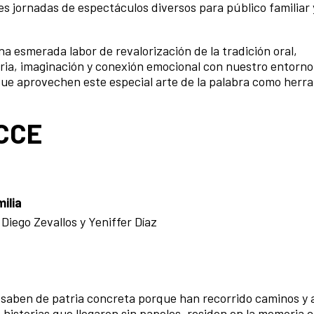
es jornadas de espectáculos diversos para público familiar
 esmerada labor de revalorización de la tradición oral,
ria, imaginación y conexión emocional con nuestro entorno
ue aprovechen este especial arte de la palabra como herr
 CCE
ilia
iego Zevallos y Yeniffer Díaz
no saben de patria concreta porque han recorrido caminos y
 historias que llegaron sin papeles, residen en la memoria c