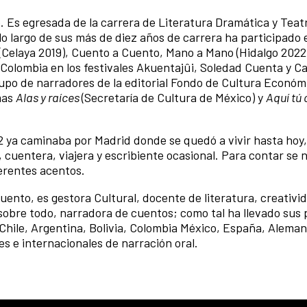
 Es egresada de la carrera de Literatura Dramática y Teatr
o largo de sus más de diez años de carrera ha participado 
 (Celaya 2019), Cuento a Cuento, Mano a Mano (Hidalgo 2022
 Colombia en los festivales Akuentajûi, Soledad Cuenta y C
rupo de narradores de la editorial Fondo de Cultura Econó
amas
Alas y raíces
(Secretaría de Cultura de México) y
Aquí tú
2 ya caminaba por Madrid donde se quedó a vivir hasta hoy
 cuentera, viajera y escribiente ocasional. Para contar se 
ferentes acentos.
uento, es gestora Cultural, docente de literatura, creativi
y, sobre todo, narradora de cuentos; como tal ha llevado sus
Chile, Argentina, Bolivia, Colombia México, España, Alemani
es e internacionales de narración oral.