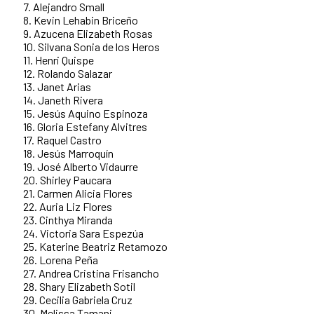
7. Alejandro Small
8. Kevin Lehabin Briceño
9. Azucena Elizabeth Rosas
10. Silvana Sonia de los Heros
11. Henri Quispe
12. Rolando Salazar
13. Janet Arias
14. Janeth Rivera
15. Jesús Aquino Espinoza
16. Gloria Estefany Alvitres
17. Raquel Castro
18. Jesús Marroquín
19. José Alberto Vidaurre
20. Shirley Paucara
21. Carmen Alicia Flores
22. Auria Liz Flores
23. Cinthya Miranda
24. Victoria Sara Espezúa
25. Katerine Beatriz Retamozo
26. Lorena Peña
27. Andrea Cristina Frisancho
28. Shary Elizabeth Sotil
29. Cecilia Gabriela Cruz
30. Melissa Tamani