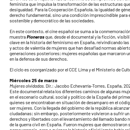
feminista que impulsa la transformación de las estructuras que
desigualdad. Para la Cooperación Española, la igualdad de géne
derecho fundamental, sino una condición imprescindible para e
sostenible y democrático de las sociedades.
En este contexto, el cine español se suma a la conmemoración
muestra
Pioneras
que, desde el documental y la ficción, visib
clave en la historia del feminismo en España, reivindicando la
y actos de valentía de mujeres que han desafiad normas abiert
generaciones posteriores; mujeres españolas que marcaron u
en la defensa de sus derechos.
El ciclo es coorganizado por el CCE Lima y el Ministerio de Cult
Miércoles 25 de marzo
Mujeres olvidadas.
Dir.: Jacobo Echevarría-Torres, España, 202
Este documental relata los diferentes caminos de algunas muj
en el escenario cultural, social y político de la España del prime
quienes se encontraban en situación de desamparo en el código
ser mujeres. Con la llegada del gobierno de la república alcanz
ciudadanas; sin embargo, posteriormente volvieron a sufrir un
derechos y libertades con el levantamiento del llamado bando na
de la guerra civil en España. Fueron mujeres que demostraron s
perseverancia, pero a quienes la historia oficial jamás había re