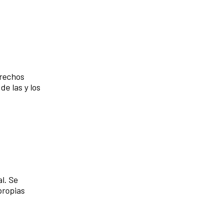
erechos
de las y los
l. Se
propias