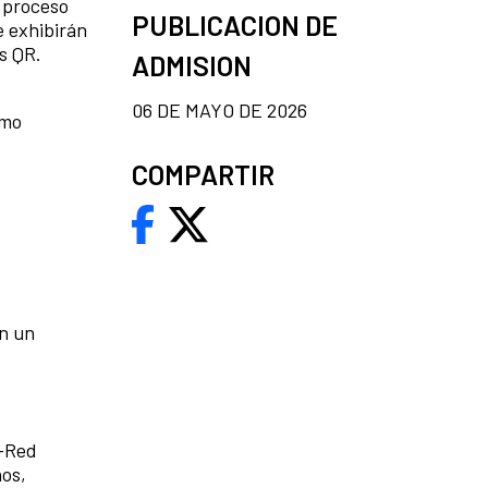
n proceso
PUBLICACION DE
e exhibirán
os QR.
ADMISION
06 DE MAYO DE 2026
omo
COMPARTIR
en un
ú-Red
os,