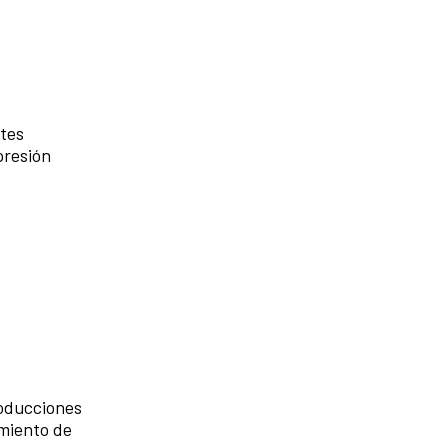
ntes
presión
roducciones
imiento de