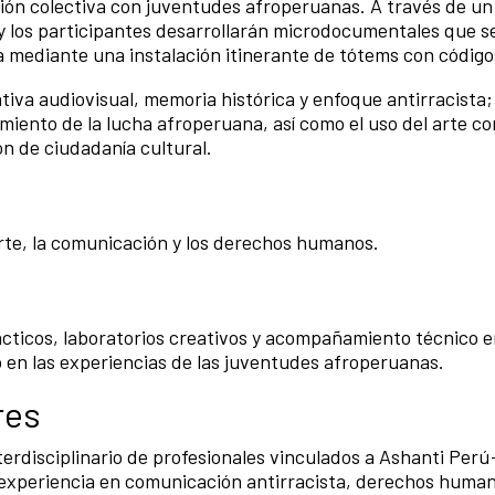
ación colectiva con juventudes afroperuanas. A través de u
 y los participantes desarrollarán microdocumentales que s
ria mediante una instalación itinerante de tótems con códig
tiva audiovisual, memoria histórica y enfoque antirracista;
miento de la lucha afroperuana, así como el uso del arte c
ón de ciudadanía cultural.
te, la comunicación y los derechos humanos.
ácticos, laboratorios creativos y acompañamiento técnico 
o en las experiencias de las juventudes afroperuanas.
res
nterdisciplinario de profesionales vinculados a Ashanti Per
xperiencia en comunicación antirracista, derechos human