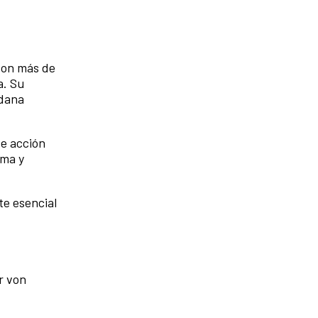
 con más de
a. Su
adana
de acción
ima y
te esencial
r von