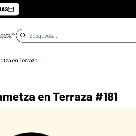
IAS
Barra de búsqueda
Orieta Chrem y VJ Kametza en Terraza #181
ametza en Terraza #181