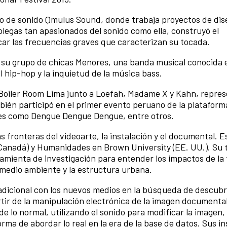
dio de sonido Qmulus Sound, donde trabaja proyectos de dis
legas tan apasionados del sonido como ella, construyó el
r las frecuencias graves que caracterizan su tocada.
su grupo de chicas Menores, una banda musical conocida 
l hip-hop y la inquietud de la música bass.
r Boiler Room Lima junto a Loefah, Madame X y Kahn, repre
ién participó en el primer evento peruano de la plataform
les como Dengue Dengue Dengue, entre otros.
las fronteras del videoarte, la instalación y el documental. 
Canadá) y Humanidades en Brown University (EE. UU.). Su 
ramienta de investigación para entender los impactos de la 
el medio ambiente y la estructura urbana.
adicional con los nuevos medios en la búsqueda de descubr
tir de la manipulación electrónica de la imagen documental
e lo normal, utilizando el sonido para modificar la imagen
ma de abordar lo real en la era de la base de datos. Sus in