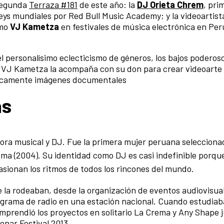
 segunda
Terraza #181
de este año: la
DJ
Orieta Chrem
, pri
ys mundiales por Red Bull Music Academy; y la videoartist
omo
VJ Kametza
en festivales de música electrónica en Perú
 personalísimo eclecticismo de géneros, los bajos poderoso
 VJ Kametza la acompaña con su don para crear videoarte 
ónicamente imágenes documentales
as
ora musical y DJ. Fue la primera mujer peruana selecciona
ma (2004). Su identidad como DJ es casi indefinible porqu
pasionan los ritmos de todos los rincones del mundo.
 la rodeaban, desde la organización de eventos audiovisua
ograma de radio en una estación nacional. Cuando estudiaba
emprendió los proyectos en solitario La Crema y Any Shape j
onar Festival 2013.