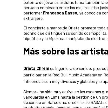
potente de jóvenes artistas toma también la
peruana nominada entre los mejores disc jocke
performer
Francesca Dasso
, ya conocida c
extranjero.
El concierto a manos de Orieta promete todo el
techno que distinguen su sonido cosmopolita.
hipnótico y lo hiperreal manipulando electr
Más sobre las artist
Orieta Chrem
es ingeniera de sonido, product
participar en la Red Bull Music Academy en Ro
influencias son muy diversas y globales y le a
Siempre ha sido muy activa en las escenas que
vanguardia en Lima hasta la gestión de un pr
de sonido en Barcelona, creó el sello BASAL, 
productor danés Jespere, con el que tocó el S