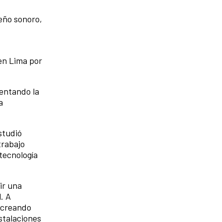
eño sonoro,
en Lima por
sentando la
a
Estudió
trabajo
tecnología
ir una
. A
, creando
stalaciones