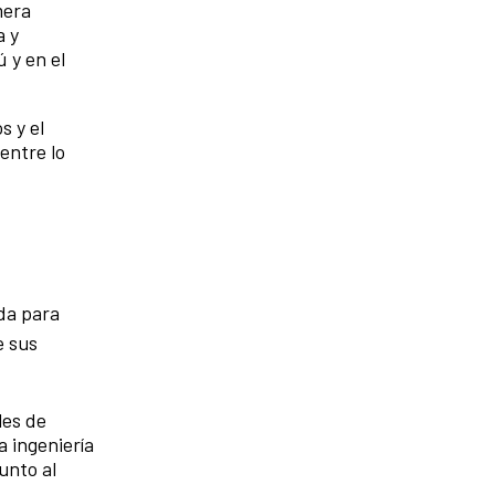
mera
a y
 y en el
s y el
entre lo
da para
e sus
les de
 ingeniería
unto al