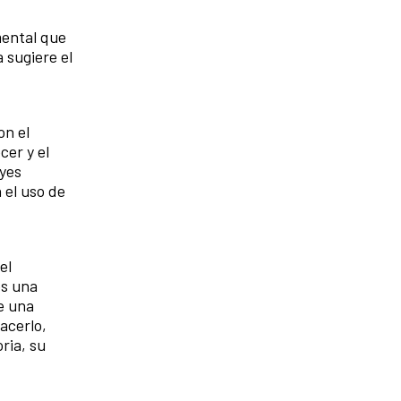
mental que
 sugiere el
on el
cer y el
eyes
 el uso de
el
es una
ce una
acerlo,
ria, su