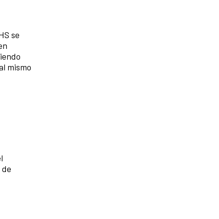
VHS se
en
viendo
 al mismo
l
 de