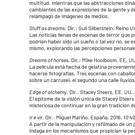
multitud, mientras que las abstracciones diná
cambiantes de las expresiones de la gente y d
relámpago de imágenes de medios.
Stuff as dreams
. Dir.: Guli Silberstein, Reino Un
Las noticias llenas de escenas de terror que p
podrían haber sido un sueño o tal vez no, se 
mismo, explorando las percepciones personal
Dreams of horses
. Dir.: Mike Hoolboom, EE. UU.
La película está hecha de gelatina provenient
hacerse fotografías. Tres escenas con caballo
sobre un carrusel, el segundo una calle lluvios
Edge of alchemy
. Dir.: Stacey Steers, EE. UU.,
El epítome de la visión única de Stacey Steer
misteriosa de continuar en la gran tradición de
Ir e vir
. Dir.: Miguel Mariño, España, 2016, 10’40
A partir de la manipulación y refilmado de un
indaga en los mecanismos que propician la perc