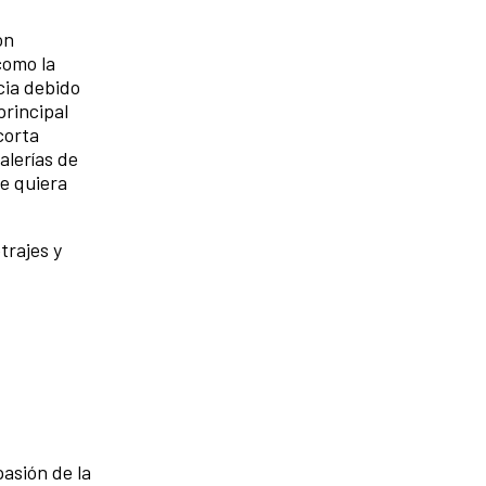
ón
como la
cia debido
principal
corta
alerías de
ue quiera
trajes y
asión de la