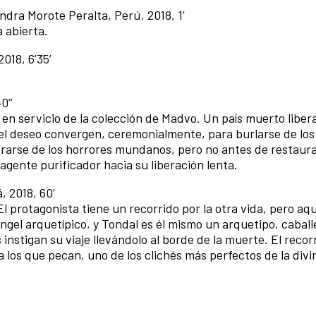
jandra Morote Peralta, Perú, 2018, 1’
 abierta.
2018, 6’35’
0’’
n servicio de la colección de Madvo. Un país muerto liber
el deseo convergen, ceremonialmente, para burlarse de los 
berarse de los horrores mundanos, pero no antes de restaur
gente purificador hacia su liberación lenta.
, 2018, 60’
El protagonista tiene un recorrido por la otra vida, pero aq
ángel arquetípico, y Tondal es él mismo un arquetipo, caball
nstigan su viaje llevándolo al borde de la muerte. El recor
 a los que pecan, uno de los clichés más perfectos de la div