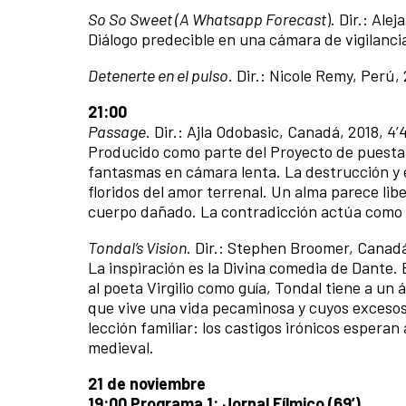
So So Sweet (A Whatsapp Forecast
). Dir.: Ale
Diálogo predecible en una cámara de vigilancia
Detenerte en el pulso
. Dir.: Nicole Remy, Perú, 
21:00
Passage
. Dir.: Ajla Odobasic, Canadá, 2018, 4’4
Producido como parte del Proyecto de puesta e
fantasmas en cámara lenta. La destrucción y 
floridos del amor terrenal. Un alma parece li
cuerpo dañado. La contradicción actúa como a
Tondal’s Vision
. Dir.: Stephen Broomer, Canadá
La inspiración es la Divina comedia de Dante. 
al poeta Virgilio como guía, Tondal tiene a un 
que vive una vida pecaminosa y cuyos excesos i
lección familiar: los castigos irónicos esperan
medieval.
21 de noviembre
19:00 Programa 1: Jornal Fílmico (69’)