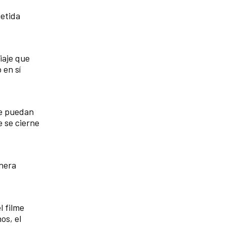
metida
iaje que
 en sí
ue puedan
e se cierne
anera
l filme
os, el