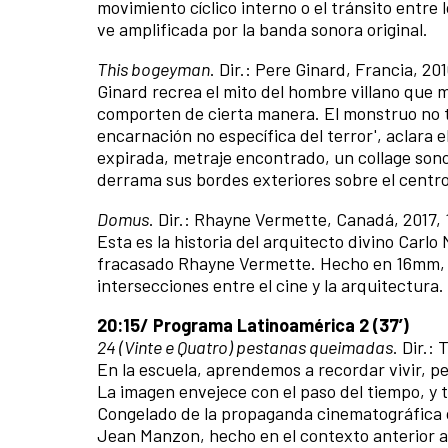
movimiento cíclico interno o el tránsito entre
ve amplificada por la banda sonora original.
This bogeyman
. Dir.: Pere Ginard, Francia, 201
Ginard recrea el mito del hombre villano que m
comporten de cierta manera. El monstruo no t
encarnación no específica del terror', aclara 
expirada, metraje encontrado, un collage son
derrama sus bordes exteriores sobre el centro
Domus
. Dir.: Rhayne Vermette, Canadá, 2017, 
Esta es la historia del arquitecto divino Carlo
fracasado Rhayne Vermette. Hecho en 16mm, 35
intersecciones entre el cine y la arquitectura.
20:15/ Programa Latinoamérica 2 (37’)
24 (Vinte e Quatro) pestanas queimadas
. Dir.:
En la escuela, aprendemos a recordar vivir, pe
La imagen envejece con el paso del tiempo, y 
Congelado de la propaganda cinematográfica co
Jean Manzon, hecho en el contexto anterior al