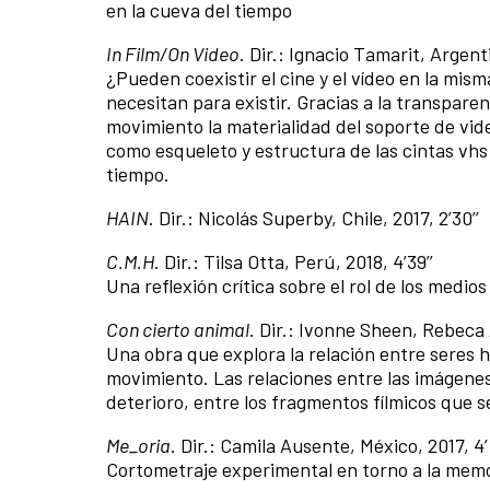
en la cueva del tiempo
In Film/On Video
. Dir.: Ignacio Tamarit, Argenti
¿Pueden coexistir el cine y el vídeo en la mism
necesitan para existir. Gracias a la transpare
movimiento la materialidad del soporte de vide
como esqueleto y estructura de las cintas vh
tiempo.
HAIN
. Dir.: Nicolás Superby, Chile, 2017, 2’30’’
C.M.H
. Dir.: Tilsa Otta, Perú, 2018, 4’39’’
Una reflexión crítica sobre el rol de los medios
Con cierto animal
. Dir.: Ivonne Sheen, Rebeca 
Una obra que explora la relación entre seres 
movimiento. Las relaciones entre las imágenes
deterioro, entre los fragmentos fílmicos que se
Me_oria
. Dir.: Camila Ausente, México, 2017, 4’
Cortometraje experimental en torno a la memo