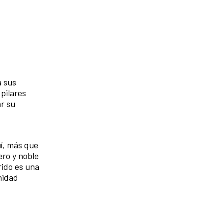
a sus
pilares
ar su
uí, más que
ero y noble
rido es una
inidad