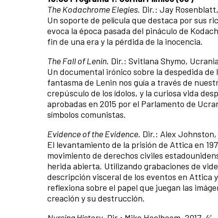
The Kodachrome Elegies
. Dir.: Jay Rosenblatt,
Un soporte de película que destaca por sus ri
evoca la época pasada del pináculo de Kodachro
fin de una era y la pérdida de la inocencia.
The Fall of Lenin
. Dir.: Svitlana Shymo, Ucrania,
Un documental irónico sobre la despedida de l
fantasma de Lenin nos guía a través de nuestr
crepúsculo de los ídolos, y la curiosa vida des
aprobadas en 2015 por el Parlamento de Ucrani
símbolos comunistas.
Evidence of the Evidence
. Dir.: Alex Johnston,
El levantamiento de la prisión de Attica en 19
movimiento de derechos civiles estadounidense
herida abierta. Utilizando grabaciones de vide
descripción visceral de los eventos en Attica y
reflexiona sobre el papel que juegan las imáge
creación y su destrucción.
Nursing History
. Dir.: Mike Hoolboom, 2017, 4’