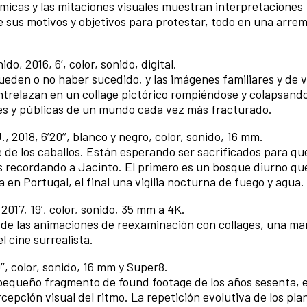
micas y las mitaciones visuales muestran interpretaciones
e sus motivos y objetivos para protestar, todo en una arre
ido, 2016, 6’, color, sonido, digital.
ueden o no haber sucedido, y las imágenes familiares y de v
entrelazan en un collage pictórico rompiéndose y colapsando
es y públicas de un mundo cada vez más fracturado.
, 2018, 6’20’’, blanco y negro, color, sonido, 16 mm.
e de los caballos. Están esperando ser sacrificados para q
s recordando a Jacinto. El primero es un bosque diurno qu
a en Portugal, el final una vigilia nocturna de fuego y agua.
 2017, 19’, color, sonido, 35 mm a 4K.
s de las animaciones de reexaminación con collages, una m
l cine surrealista.
’’, color, sonido, 16 mm y Super8.
 pequeño fragmento de found footage de los años sesenta, e
epción visual del ritmo. La repetición evolutiva de los plan