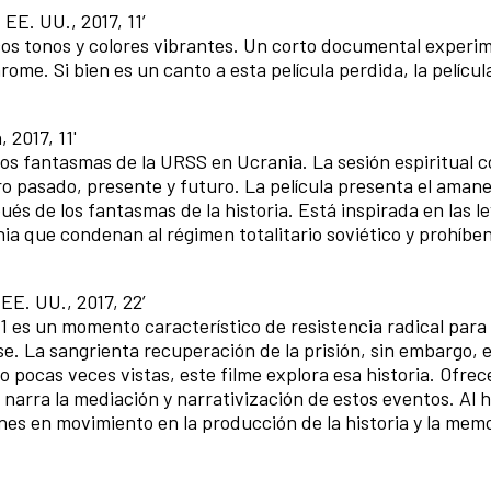
 EE. UU., 2017, 11’
cos tonos y colores vibrantes. Un corto documental experi
me. Si bien es un canto a esta película perdida, la película
 2017, 11'
os fantasmas de la URSS en Ucrania. La sesión espiritual c
o pasado, presente y futuro. La película presenta el amane
pués de los fantasmas de la historia. Está inspirada en las l
a que condenan al régimen totalitario soviético y prohíben
 EE. UU., 2017, 22’
71 es un momento característico de resistencia radical para 
. La sangrienta recuperación de la prisión, sin embargo, 
o pocas veces vistas, este filme explora esa historia. Ofre
 narra la mediación y narrativización de estos eventos. Al h
nes en movimiento en la producción de la historia y la memo