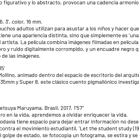
 lo figurativo y lo abstracto, provocan una cadencia armoni
6, 3’, color, 16 mm.
uchos adultos utilizan para asustar a los niños y hacer que
iene una apariencia distinta, sino que simplemente es 'una
el artista. La película combina imágenes filmadas en películ
oro y ruido digitalmente corrompido, y un encuadre negro 
 de las imágenes.
15’
 Mollino, animado dentro del espacio de escritorio del arqui
mm y Super 8, este clásico cuento pigmaliónico investiga
 Tetsuya Maruyama, Brasil, 2017, 1’57’’
ro en la vida, aprendemos a olvidar enriquecer la vida.
todavía tiene espacio para dejar entrar información no des
ntra el movimiento estudiantil, 'Let the student study (19
 golpe de estado, se fotocopia un fotograma, se estira y s