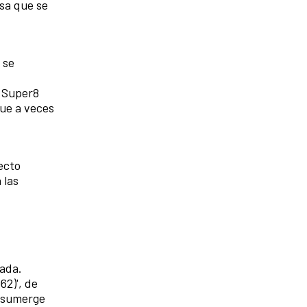
osa que se
 se
a Super8
que a veces
tecto
 las
eada.
62)', de
e sumerge