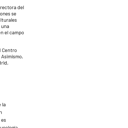
rectora del
iones se
lturales
e una
en el campo
l Centro
. Asimismo,
rid,
 la
n
 es
ueología