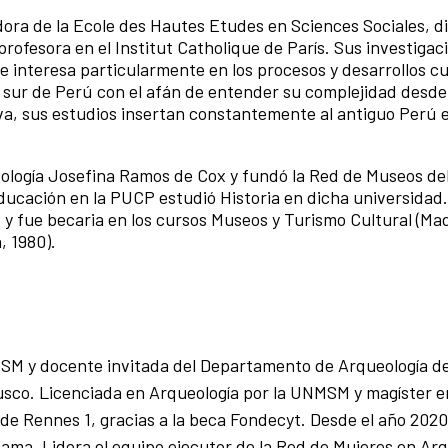
dora de la Ecole des Hautes Etudes en Sciences Sociales, di
rofesora en el Institut Catholique de París. Sus investigac
e interesa particularmente en los procesos y desarrollos cu
a sur de Perú con el afán de entender su complejidad desd
va, sus estudios insertan constantemente al antiguo Perú 
eología Josefina Ramos de Cox y fundó la Red de Museos de
ucación en la PUCP estudió Historia en dicha universidad
y fue becaria en los cursos Museos y Turismo Cultural (Mad
, 1980).
SM y docente invitada del Departamento de Arqueología de
usco. Licenciada en Arqueología por la UNMSM y magíster e
de Rennes 1, gracias a la beca Fondecyt. Desde el año 2020
ama. Lidera el equipo ejecutor de la Red de Mujeres en Arq