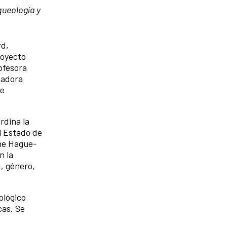
queología y
rd,
royecto
ofesora
gadora
de
rdina la
l Estado de
The Hague-
n la
, género,
ológico
cas. Se