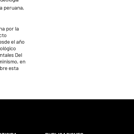
ca peruana,
a por la
cto
esde el año
ológico
ntales Del
eminismo, en
obre esta