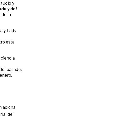
tudio y
ado y del
 de la
ra y Lady
tro esta
 ciencia
 del pasado,
género.
 Nacional
ial del