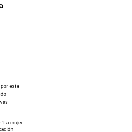
a
 por esta
udo
ivas
y “La mujer
cación