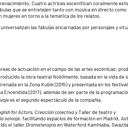
l renacimiento. Cuatro actrices escenifican coralmente est
ábulas que se entretejen tanto con música en directo como
n mujeres en torno a la temática de los relatos.
universalizan las fábulas encarnadas por personajes y sit
áreas de actuación en el campo de las artes escénicas: pro
producido la obra teatral
Nobilmente
, basada en la vida de l
trenada en la Zona Kubik (2015) y presentada en los festival
a Encendida (2017), además de ser parte de la programació
lvaje
es el segundo espectáculo de la compañía.
glish for Actors, Creación colectiva y
Taller de teatro y
a salvaje,
facilitando espacios de formación en Madrid, Ast
ido el taller
Dramaterapia
en Waterford Kamhlaba, Swazil