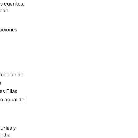
os cuentos,
 con
uaciones
ducción de
a
es Ellas
n anual del
urias y
andia