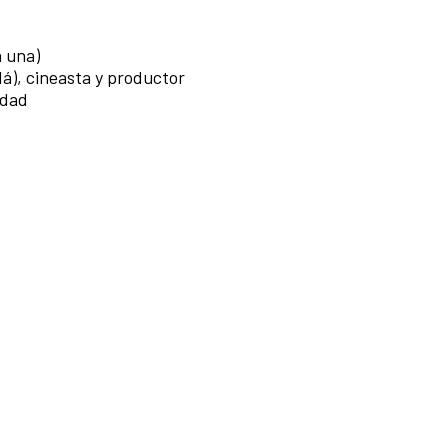
a una)
dá), cineasta y productor
edad