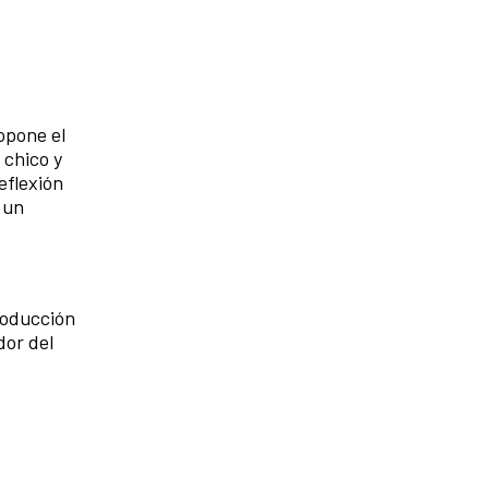
opone el
 chico y
eflexión
 un
roducción
dor del