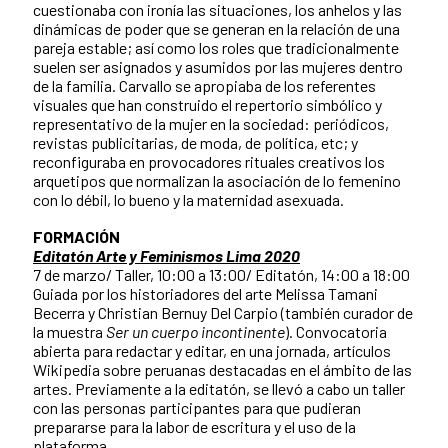
cuestionaba con ironía las situaciones, los anhelos y las
dinámicas de poder que se generan en la relación de una
pareja estable; así como los roles que tradicionalmente
suelen ser asignados y asumidos por las mujeres dentro
de la familia. Carvallo se apropiaba de los referentes
visuales que han construido el repertorio simbólico y
representativo de la mujer en la sociedad: periódicos,
revistas publicitarias, de moda, de política, etc; y
reconfiguraba en provocadores rituales creativos los
arquetipos que normalizan la asociación de lo femenino
con lo débil, lo bueno y la maternidad asexuada.
FORMACIÓN
Editatón Arte y Feminismos Lima 2020
7 de marzo/ Taller, 10:00 a 13:00/ Editatón, 14:00 a 18:00
Guiada por los historiadores del arte Melissa Tamani
Becerra y Christian Bernuy Del Carpio (también curador de
la muestra
Ser un cuerpo incontinente
). Convocatoria
abierta para redactar y editar, en una jornada, artículos
Wikipedia sobre peruanas destacadas en el ámbito de las
artes. Previamente a la editatón, se llevó a cabo un taller
con las personas participantes para que pudieran
prepararse para la labor de escritura y el uso de la
plataforma.