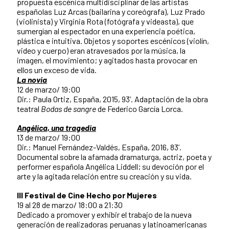
propuesta escénica multidisciplinar de las artistas
españolas Luz Arcas (bailarina y coreógrafa), Luz Prado
(violinista) y Virginia Rota (fotógrafa y videasta), que
sumergían al espectador en una experiencia poética,
plástica e intuitiva. Objetos y soportes escénicos (violín,
video y cuerpo) eran atravesados por la música, la
imagen, el movimiento; y agitados hasta provocar en
ellos un exceso de vida.
La novia
12 de marzo/ 19:00
Dir.: Paula Ortiz, España, 2015, 93’. Adaptación de la obra
teatral
Bodas de sangre
de Federico García Lorca.
Angélica, una tragedia
13 de marzo/ 19:00
Dir.: Manuel Fernández-Valdés, España, 2016, 83’.
Documental sobre la afamada dramaturga, actriz, poeta y
performer española Angélica Liddell; su devoción por el
arte y la agitada relación entre su creación y su vida.
III Festival de Cine Hecho por Mujeres
19 al 28 de marzo/ 18:00 a 21:30
Dedicado a promover y exhibir el trabajo de la nueva
generación de realizadoras peruanas y latinoamericanas