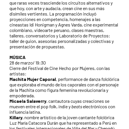
que raras veces trasciende los circuitos alternativos y
que hoy, con arte y audacia, crean cine en sus más
disímiles vertientes. La programación incluyó
proyecciones en competencia, homenajes a las
cineastas Idi Honigman y Agnes Varda, cine experimental
colombiano, videoarte peruano, clases maestras,
talleres, conversatorios y Laboratorio de Proyectos:
taller de guion, asesorías personalizadas y colectivas y
presentación de propuestas.
MÚSICA
28 de marzo/ 19:30
Cierre del Festival de Cine Hecho por Mujeres, con las
artistas:
Machita Mujer Caporal
, performance de danza folclórica
que exploraba el mundo de los caporales con el personaje
de la Machita como figura femenina revolucionaria y
empoderada.
Micaela Salaverry
, cantautora cuyas creaciones se
mueven entre el pop folk, indie y
beats
electrónicos con
influencia latina.
Killary
, nombre artístico de la joven cantante folclórica
Luz María Catacora Durán que ha representado a Perú en
los festivales internacionales de Viña del Mar y Chengdú