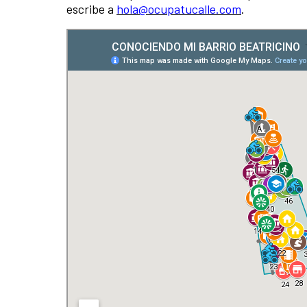
escribe a
hola@ocupatucalle.com
.