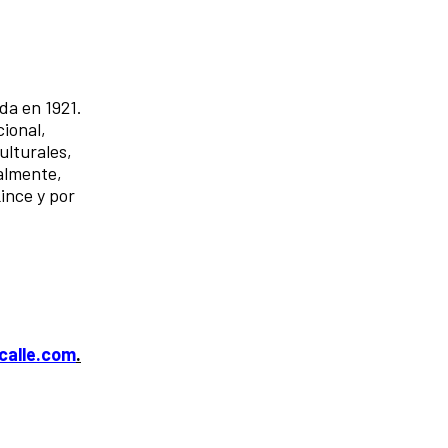
da en 1921.
ional,
ulturales,
almente,
Lince y por
calle.com
.