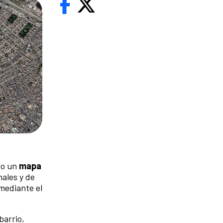
do un
mapa
nales y de
mediante el
barrio,