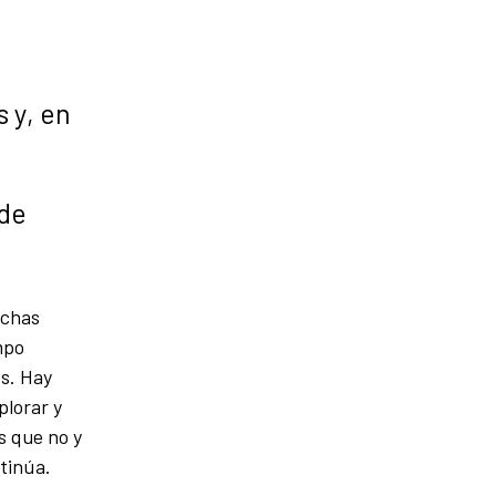
s y, en
 de
uchas
mpo
os. Hay
plorar y
s que no y
tinúa.