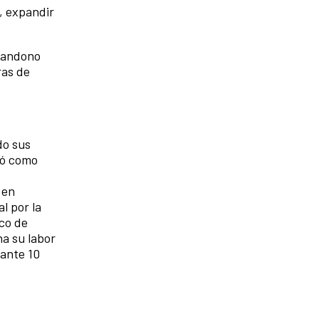
, expandir
abandono
ras de
do sus
nó como
 en
l por la
ico de
na su labor
rante 10