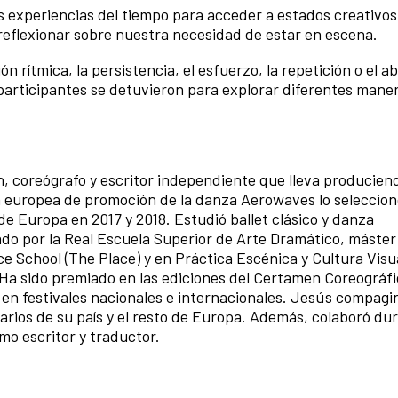
s experiencias del tiempo para acceder a estados creativos
y reflexionar sobre nuestra necesidad de estar en escena.
ión rítmica, la persistencia, el esfuerzo, la repetición o el 
 participantes se detuvieron para explorar diferentes mane
ín, coreógrafo y escritor independiente que lleva producien
a europea de promoción de la danza Aerowaves lo seleccio
de Europa en 2017 y 2018. Estudió ballet clásico y danza
do por la Real Escuela Superior de Arte Dramático, máster
School (The Place) y en Práctica Escénica y Cultura Visua
. Ha sido premiado en las ediciones del Certamen Coreográf
en festivales nacionales e internacionales. Jesús compagi
tarios de su país y el resto de Europa. Además, colaboró du
mo escritor y traductor.