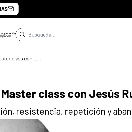
IAS
Barra de búsqueda
Manipular el tiempo. Master class con Jesús Rubio
. Master class con Jesús R
ón, resistencia, repetición y aba