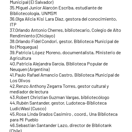
Municipal (El Salvador)
35.Miguel Junior Alarcón Escriba, estudiante de
Bibliotecología, UNMSM
36.Olga Alicia Kisi Lara Díaz, gestora del conocimiento,
ITP
37.Orlando Antonio Cherres, bibliotecario, Colegio de Alto
Rendimiento (Chiclayo)
38.Orlando Fidel Condori, gestor, Biblioteca Municipal de
Ilo (Moquegua)
39.Patricia López Moreno, documentalista, Ministerio de
Agricultura
40.Patricia Alejandra García, Biblioteca Popular de
Neuquen (Argentina)
41.Paulo Rafael Amancio Castro, Biblioteca Municipal de
Los Olivos
42.Renzo Anthony Zegarra Torres, gestor cultural y
mediador de lectura
43.Robert Christian Guzman Vargas, bibliotecólogo
44.Rubén Santander, gestor, Ludoteca-Biblioteca
LudicWasi (Cusco)
45.Rosa Linda Grados Casimiro , coord., Una Biblioteca
para Mi Pueblo
46.Sebastián Santander Lazo, director de Bibliotank
(Chile)