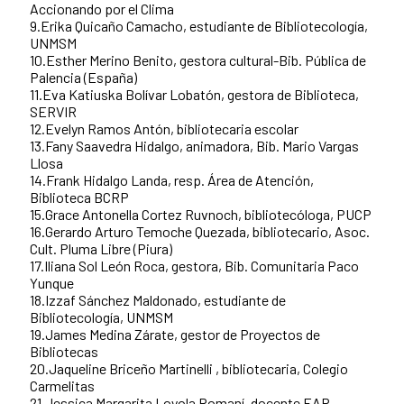
Accionando por el Clima
9.Erika Quicaño Camacho, estudiante de Bibliotecología,
UNMSM
10.Esther Merino Benito, gestora cultural-Bib. Pública de
Palencia (España)
11.Eva Katiuska Bolívar Lobatón, gestora de Biblioteca,
SERVIR
12.Evelyn Ramos Antón, bibliotecaria escolar
13.Fany Saavedra Hidalgo, animadora, Bib. Mario Vargas
Llosa
14.Frank Hidalgo Landa, resp. Área de Atención,
Biblioteca BCRP
15.Grace Antonella Cortez Ruvnoch, bibliotecóloga, PUCP
16.Gerardo Arturo Temoche Quezada, bibliotecario, Asoc.
Cult. Pluma Libre (Piura)
17.Iliana Sol León Roca, gestora, Bib. Comunitaria Paco
Yunque
18.Izzaf Sánchez Maldonado, estudiante de
Bibliotecología, UNMSM
19.James Medina Zárate, gestor de Proyectos de
Bibliotecas
20.Jaqueline Briceño Martinelli , bibliotecaria, Colegio
Carmelitas
21.Jessica Margarita Loyola Romaní, docente EAP