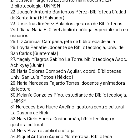
Bibliotecología, UNMSM
22.Joaquin Antonio Barrientos Pérez, Biblioteca Ciudad
de Santa Ana (El Salvador)
23.Josefina Jiménez Palacios, gestora de Bibliotecas
24.Liliana María E. Olivet, bibliotecóloga especializada en
usuarios
25.Liz Araníbar Campana, jefa de biblioteca de aula
26.Loyda Peñafiel, docente de Bibliotecología, Univ. de
San Carlos (Guatemala)
27.Magaly Milagros Sabino La Torre, bibliotecóloga Asoc.
Achikyay (Junín)
28.María Dolores Compeón Aguilar, coord. Bibliotecas
Univ. San Luis Potosí (México)
29.María Mercedes Fajardo Torres, docente y animadora
de lectura
30.Melanie Gonzales Pino, estudiante de Bibliotecología,
UNMSM
31.Mercedes Eva Huere Avelino, gestora centro cultural
La Casona de Rick
32.Mary Cielo Huerta Cusihuamán, bibliotecóloga y
gestora cultural
33.Mery Pizarro, bibliotecóloga
34.Miguel Antonio Aquino Monterrosa, Biblioteca