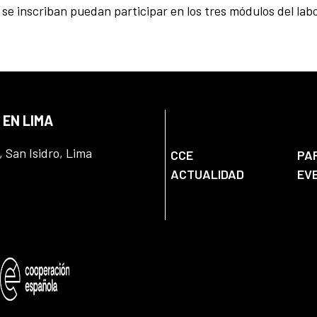
se inscriban puedan participar en los tres módulos del labo
 EN LIMA
, San Isidro, Lima
CCE
PA
ACTUALIDAD
EV