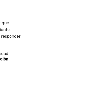
; que
miento
e responder
iedad
ción