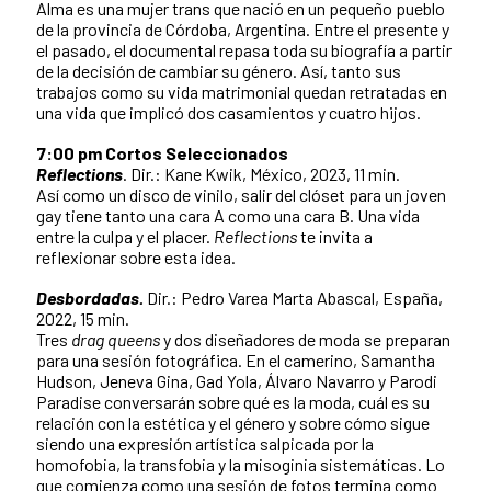
Alma es una mujer trans que nació en un pequeño pueblo
de la provincia de Córdoba, Argentina. Entre el presente y
el pasado, el documental repasa toda su biografía a partir
de la decisión de cambiar su género. Así, tanto sus
trabajos como su vida matrimonial quedan retratadas en
una vida que implicó dos casamientos y cuatro hijos.
7:00 pm Cortos Seleccionados
Reflections
. Dir.: Kane Kwik, México, 2023, 11 min.
Así como un disco de vinilo, salir del clóset para un joven
gay tiene tanto una cara A como una cara B. Una vida
entre la culpa y el placer.
Reflections
te invita a
reflexionar sobre esta idea.
Desbordadas.
Dir.: Pedro Varea Marta Abascal, España,
2022, 15 min.
Tres
drag queens
y dos diseñadores de moda se preparan
para una sesión fotográfica. En el camerino, Samantha
Hudson, Jeneva Gina, Gad Yola, Álvaro Navarro y Parodi
Paradise conversarán sobre qué es la moda, cuál es su
relación con la estética y el género y sobre cómo sigue
siendo una expresión artística salpicada por la
homofobia, la transfobia y la misoginia sistemáticas. Lo
que comienza como una sesión de fotos termina como