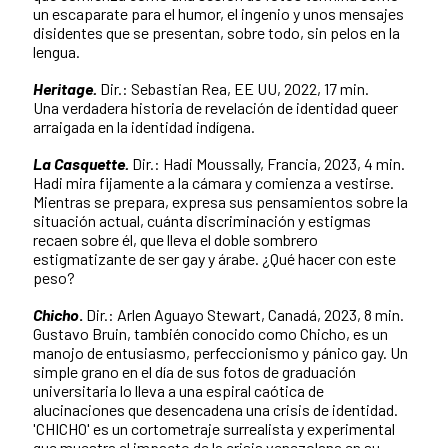
un escaparate para el humor, el ingenio y unos mensajes
disidentes que se presentan, sobre todo, sin pelos en la
lengua.
Heritage.
Dir.: Sebastian Rea, EE UU, 2022, 17 min.
Una verdadera historia de revelación de identidad queer
arraigada en la identidad indígena.
La Casquette.
Dir.: Hadi Moussally, Francia, 2023, 4 min.
Hadi mira fijamente a la cámara y comienza a vestirse.
Mientras se prepara, expresa sus pensamientos sobre la
situación actual, cuánta discriminación y estigmas
recaen sobre él, que lleva el doble sombrero
estigmatizante de ser gay y árabe. ¿Qué hacer con este
peso?
Chicho
.
Dir.: Arlen Aguayo Stewart, Canadá, 2023, 8 min.
Gustavo Bruin, también conocido como Chicho, es un
manojo de entusiasmo, perfeccionismo y pánico gay. Un
simple grano en el día de sus fotos de graduación
universitaria lo lleva a una espiral caótica de
alucinaciones que desencadena una crisis de identidad.
'CHICHO' es un cortometraje surrealista y experimental
que muestra el impacto de la crisis venezolana en su