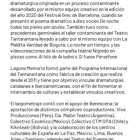
dramatúrgica originada en un proceso contaminante
desarrollado por el mismo equipo creativo en la edición
del año 2020 del Festival Grec de Barcelona, cuando se
presentó el poema dramático a diez voces
De noche
todas las pieles son azules.
También tuvo como
precedentes germinales el taller contaminante del Teatro
Tantarantana llevado a cabo por el mismo equipo con La
Maldita Vanidad de Bogotá,
La noche sin tiempo
, y las
videocreaciones de la compañía teatral Nigredo en
piezas como
Al hilo de Ariadna
o
Si fuese Perséfone
.
Laguna Memoria
formó parte del Programa Internacional
del Tantarantana como fábrica de creación que realiza
desde el 2011 y tiene por objetivo vincular dramaturgias
catalanas e iberoamericanas, con el fin de fomentar el
intercambio de culturas y establecer vínculos creativos.
El largometraje contó con el apoyo de Iberescena; la
aportación de distintos cómplices coproductores, Vive
Producciones (Perú), Cía. Malón Teatro (Argentina),
Colectivo Escénico (México), Colectivo CTM SPA (Chile) y
Kiknteatr (Bolivia); y la colaboración de los centros
culturales de España en La Paz, México, Lima, Buenos
Aires y Santiago; además del Teatro del Puente de