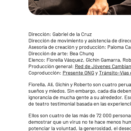
Dirección: Gabriel de la Cruz
Dirección de movimiento y asistencia de direc
Asesoría de creación y producción: Paloma Ca
Dirección de arte: Bea Chung
Elenco: Fiorella Vásquez, Gichín Gamarra, Ro
Producción general:
Red de Jóvenes Cambia
Coproducción:
Presente ONG
y
Tránsito-Vías
Fiorella, Alí, Gichín y Roberto son cuatro per
sueños y miedos. Sin embargo, cada día deben e
ignorancia de mucha gente a su alrededor. Eso
de teatro testimonial basada en las experienc
Ellos son cuatro de las más de 72 000 persona
demostrar que un virus no te hace menos huma
potenciar la voluntad, la generosidad, el deseo