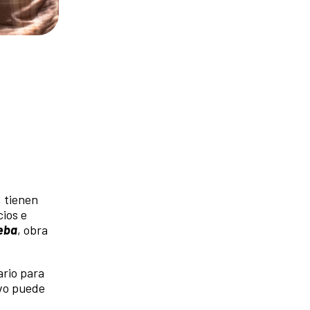
, tienen
cios e
eba
, obra
ario para
ivo puede