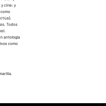
y cine; y
s como
actúa),
eas
,
Todos
nal
,
en antología
tivos como
arilla.