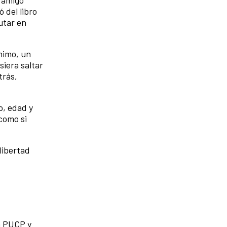
 del libro
utar en
ónimo, un
siera saltar
trás,
o, edad y
como si
libertad
a PUCP y