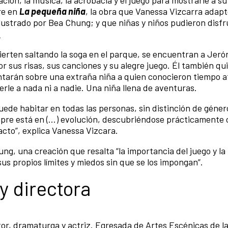
re en
La pequeña niña
, la obra que Vanessa Vizcarra adaptó
lustrado por Bea Chung; y que niñas y niños pudieron disfr
!
ivierten saltando la soga en el parque, se encuentran a Jer
or sus risas, sus canciones y su alegre juego. Él también qui
contarán sobre una extraña niña a quien conocieron tiempo a
erle a nada ni a nadie. Una niña llena de aventuras.
uede habitar en todas las personas, sin distinción de géner
mpre está en (…) evolución, descubriéndose prácticamente 
cto”, explica Vanessa Vizcara.
ng, una creación que resalta “la importancia del juego y la 
s propios límites y miedos sin que se los impongan”.
y directora
tor, dramaturga y actriz. Egresada de Artes Escénicas de l