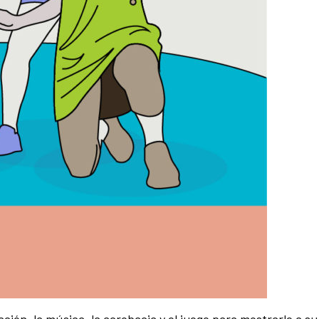
ción, la música, la acrobacia y el juego para mostrarle a s