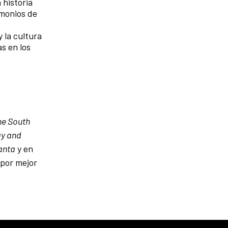
 historia
imonios de
y la cultura
s en los
he South
ay and
anta
y en
 por mejor