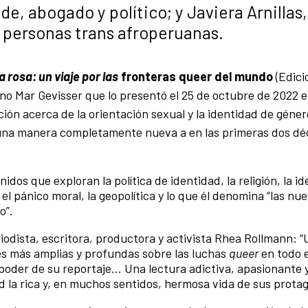
, abogado y político; y Javiera Arnillas, 
s personas trans afroperuanas.
a rosa: un viaje por las
fronteras queer del mundo
(Edici
ano Mar Gevisser que lo presentó el 25 de octubre de 2022 
ión acerca de la orientación sexual y la identidad de géner
e una manera completamente nueva a en las primeras dos dé
nidos que exploran la política de identidad, la religión, la id
el pánico moral, la geopolítica y lo que él denomina “las nu
o”.
iodista, escritora, productora y activista Rhea Rollmann: “
es más amplias y profundas sobre las luchas
queer
en todo 
l poder de su reportaje… Una lectura adictiva, apasionante 
 la rica y, en muchos sentidos, hermosa vida de sus protag