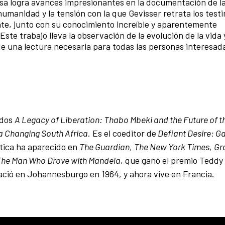
osa logra avances impresionantes en la documentación de la
humanidad y la tensión con la que Gevisser retrata los test
nte, junto con su conocimiento increíble y aparentemente
ste trabajo lleva la observación de la evolución de la vida 
de una lectura necesaria para todas las personas interesada
ados
A Legacy of Liberation: Thabo Mbeki and the Future of t
n a Changing South Africa
. Es el coeditor de
Defiant Desire: G
stica ha aparecido en
The Guardian
,
The New York Times
,
Gr
The Man Who Drove with Mandela
, que ganó el premio Teddy
Nació en Johannesburgo en 1964, y ahora vive en Francia.