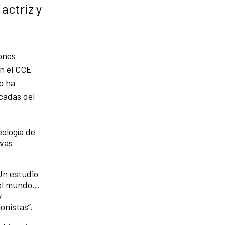
actriz y
ones
en el CCE
o ha
cadas del
eología de
evas
Un estudio
el mundo…
y
onistas”.