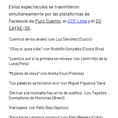
Estos espectáculos se trasmitieron
simultáneamente por las plataformas de
Facebook de
Puro Cuento
, el
CCE Lima
y el
CC
CAFAE-SE
.
'Cuentos de los andes' con Luz Sánchez (Cuzco)
'¡Diay sí, pura vida!' con Rodolfo González (Costa Rica)
'Cuentos por si la primera se retrasa' con Lenin Hijo de la
Luna (Perú)
“Mujeres de nieve” con Aneta Cruz (Polonia)
'Tus palabras se hicieron eco' con Miguel Figueroa 'Yana'
'Del mar a la montaña hay un río de sueños', Los Tapetes
Contadores de Historias (Brasil)
'Karingana' con Rafo Díaz (Iquitos)
“Para hacer caminos propios” con Aldo Méndez (Cuba)