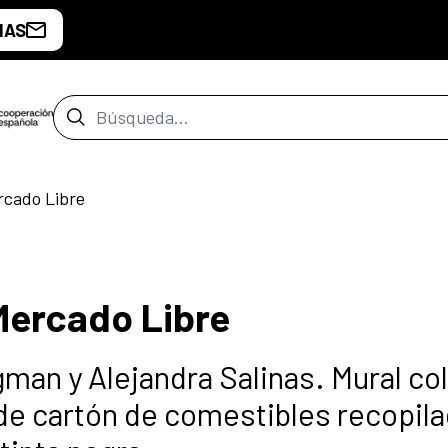
IAS
Barra de búsqueda
rcado Libre
Mercado Libre
man y Alejandra Salinas. Mural co
s de cartón de comestibles recopil