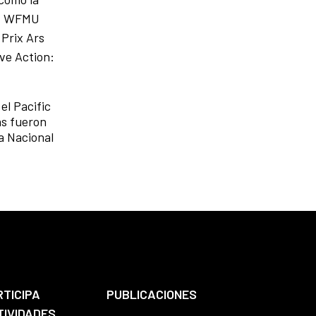
á; WFMU
 Prix Ars
ive Action:
el Pacific
as fueron
a Nacional
RTICIPA
PUBLICACIONES
TIVIDADES