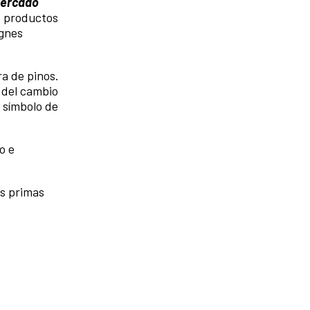
ercado
e productos
Agnes
a de pinos.
o del cambio
e símbolo de
o e
as primas