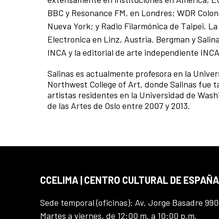
BBC y Resonance FM, en Londres; WDR Colon
Nueva York; y Radio Filarmónica de Taipei. La 
Electronica en Linz, Austria. Bergman y Salina
INCA y la editorial de arte independiente INCA
Salinas es actualmente profesora en la Univer
Northwest College of Art, donde Salinas fue 
artistas residentes en la Universidad de Was
de las Artes de Oslo entre 2007 y 2013.
CCELIMA | CENTRO CULTURAL DE ESPAÑA
Sede temporal (oficinas): Av. Jorge Basadre 990
Martes a viernes, de 12:00 m. a 10:00 p.m.