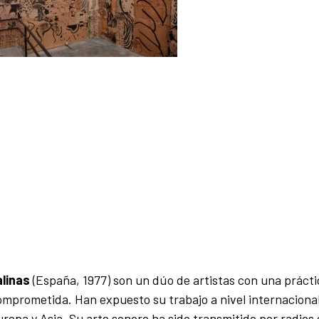
alinas
(España, 1977) son un dúo de artistas con una prácti
comprometida. Han expuesto su trabajo a nivel internaciona
opa y Asia. Su arte sonoro ha sido transmitido por radios