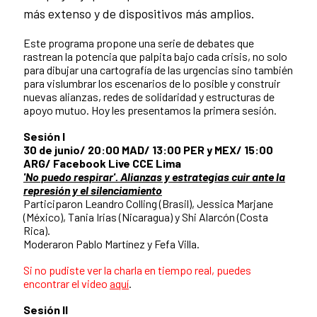
más extenso y de dispositivos más amplios.
Este programa propone una serie de debates que
rastrean la potencia que palpita bajo cada crisis, no solo
para dibujar una cartografía de las urgencias sino también
para vislumbrar los escenarios de lo posible y construir
nuevas alianzas, redes de solidaridad y estructuras de
apoyo mutuo. Hoy les presentamos la primera sesión.
Sesión I
30 de junio/ 20:00 MAD/ 13:00 PER y MEX/ 15:00
ARG/ Facebook Live CCE Lima
'No puedo respirar'. Alianzas y estrategias cuir ante la
represión y el silenciamiento
Participaron Leandro Colling (Brasil), Jessica Marjane
(México), Tania Irias (Nicaragua) y Shi Alarcón (Costa
Rica).
Moderaron Pablo Martínez y Fefa Villa.
Si no pudiste ver la charla en tiempo real, puedes
encontrar el video
aquí
.
Sesión II