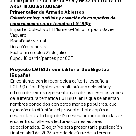
27 de julio/ 11:00 a 15:00 PER y MEX/ 13:00 a 17:00
ARG/ 18:00 a 21:00 ESP
Primer taller de Armario Abiertos
Fakestorming: análisis y creación de campañas de
comunicación sobre temática LGTBIQ+
Imparte: Colectivo El Plumero-Pablo López y Javier
Vaquero
Modalidad: virtual
Duración: 4 horas
Fecha: miércoles 28 de julio
Cupo: 10 participantes por CCE.
Proyecto LGTBIG+ con Editorial Dos Bigotes
(España)
En conjunto con la reconocida editorial española
LGTBIQ+ Dos Bigotes, se realizará una selección y
edición de textos representativos de las diversas voces
de la literatura temática LGTBIQ+, en la que se alternan
nombres conocidos con otros menos populares, que
ayudarán a la difusión del proyecto. Este aspira a
desarrollarse a lo largo de 12 meses, propiciando a la vez
encuentros, talleres y lecturas con les autores
seleccionades. El objetivo será presentar la publicación
final en abril del 2023 a modo de cierre de la tercera