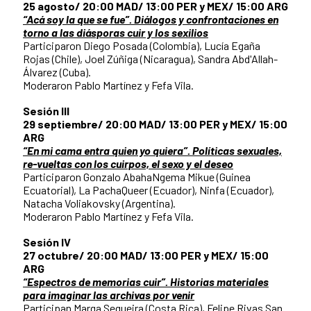
25 agosto/ 20:00 MAD/ 13:00 PER y MEX/ 15:00 ARG
“Acá soy la que se fue”. Diálogos y confrontaciones en
torno a las diásporas cuir y los sexilios
Participaron Diego Posada (Colombia), Lucía Egaña
Rojas (Chile), Joel Zúñiga (Nicaragua), Sandra Abd'Allah-
Álvarez (Cuba).
Moderaron Pablo Martínez y Fefa Vila.
Sesión III
29 septiembre/ 20:00 MAD/ 13:00 PER y MEX/ 15:00
ARG
“En mi cama entra quien yo quiera”. Políticas sexuales,
re-vueltas con los cuirpos, el sexo y el deseo
Participaron Gonzalo AbahaNgema Mikue (Guinea
Ecuatorial), La PachaQueer (Ecuador), Ninfa (Ecuador),
Natacha Voliakovsky (Argentina).
Moderaron Pablo Martínez y Fefa Vila.
Sesión IV
27 octubre/ 20:00 MAD/ 13:00 PER y MEX/ 15:00
ARG
“Espectros de memorias cuir”. Historias materiales
para imaginar las archivas por venir
Participan Marga Sequeira (Costa Rica), Felipe Rivas San