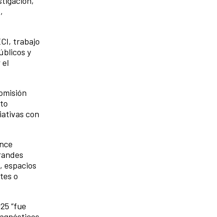
stigación,
,
ECI, trabajo
úblicos y
 el
omisión
nto
iativas con
ance
grandes
s, espacios
tes o
25 “fue
iagnósticos