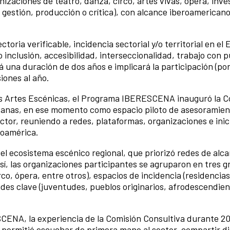
izaciones de teatro, danza, circo, artes vivas, ópera, inve
 gestión, producción o crítica), con alcance iberoamericano
oria verificable, incidencia sectorial y/o territorial en el 
inclusión, accesibilidad, interseccionalidad, trabajo con p
 una duración de dos años e implicará la participación (por
iones al año.
as Artes Escénicas, el Programa IBERESCENA inauguró la C
icanas, en ese momento como espacio piloto de asesoramie
ector, reuniendo a redes, plataformas, organizaciones e inic
roamérica.
el ecosistema escénico regional, que priorizó redes de alc
í, las organizaciones participantes se agruparon en tres 
rco, ópera, entre otros), espacios de incidencia (residencia
ades clave (juventudes, pueblos originarios, afrodescendien
SCENA, la experiencia de la Comisión Consultiva durante 20
permitió escuchar de primera mano al sector, compartir d