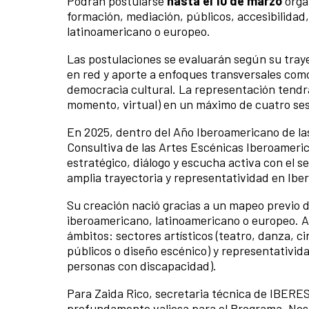
Podrán postularse
hasta el 10 de marzo
organ
formación, mediación, públicos, accesibilidad,
latinoamericano o europeo.
Las postulaciones se evaluarán según su trayect
en red y aporte a enfoques transversales como 
democracia cultural. La representación tendrá
momento, virtual) en un máximo de cuatro ses
En 2025, dentro del Año Iberoamericano de l
Consultiva de las Artes Escénicas Iberoamer
estratégico, diálogo y escucha activa con el s
amplia trayectoria y representatividad en Ibe
Su creación nació gracias a un mapeo previo d
iberoamericano, latinoamericano o europeo. As
ámbitos: sectores artísticos (teatro, danza, ci
públicos o diseño escénico) y representativid
personas con discapacidad).
Para Zaida Rico, secretaria técnica de IBERE
profundamente valiosa para el Programa. Nos 