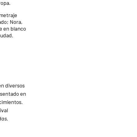
ropa.
ometraje
ado; Nora,
be en blanco
ciudad.
en diversos
resentado en
cimientos.
ival
das
.